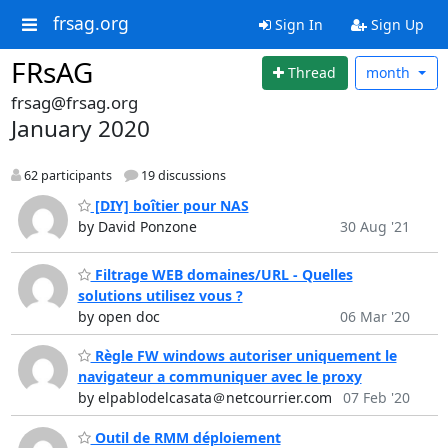
frsag.org
Sign In
Sign Up
FRsAG
Thread
month
frsag@frsag.org
January 2020
62 participants
19 discussions
[DIY] boîtier pour NAS
by David Ponzone
30 Aug '21
Filtrage WEB domaines/URL - Quelles
solutions utilisez vous ?
by open doc
06 Mar '20
Règle FW windows autoriser uniquement le
navigateur a communiquer avec le proxy
by elpablodelcasata＠netcourrier.com
07 Feb '20
Outil de RMM déploiement