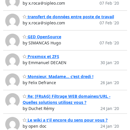
by x.roca＠sipleo.com
07 Feb '20
transfert de données entre poste de travail
by x.roca＠sipleo.com
07 Feb '20
GED OpenSource
by SIMANCAS Hugo
07 Feb '20
Proxmox et ZFS
by Emmanuel DECAEN
30 Jan '20
Monsieur, Madame... c'est dredi !
by Felix Defrance
26 Jan '20
Re: [FRsAG] Filtrage WEB domaines/URL -
Quelles solutions utilisez vous ?
by Duchet Rémy
24 Jan '20
Le wiki a t'il encore du sens pour vous ?
by open doc
24 Jan '20