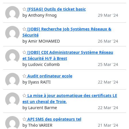
[FSSAG] Outils de ticket basic
by Anthony Frnog
29 Mar '24
[JOBS] Recherche Job Systèmes Réseaux &
Sécurité
by Amir MOHAMED
26 Mar '24
[JOBS] CDI Administrateur Système Réseau
et Sécurité H/F à Brest
by Ludovic Collomb
25 Mar '24
Audit ordinateur ecole
by Ilyass RAITI
22 Mar '24
La mise à jour automatique des certificats LE
est un cheval de Troie.
by Laurent Barme
22 Mar '24
API SMS des opérateurs tel
by Théo VARIER
21 Mar '24