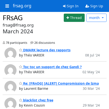
frsag.org
Sign In
Sign Up
FRsAG
Thread
month
frsag@frsag.org
March 2024
78 participants
26 discussions
DMARK lecture des rapports
by Théo VARIER
08 Jul '24
Toc toc un support de chez Gandi ?
by Théo VARIER
02 May '24
Re: [FRnOG] [ALERT] Compromission de lzma
by Laurent Barme
30 Mar '24
blacklist chez free
by Kevin Cousin
29 Mar '24