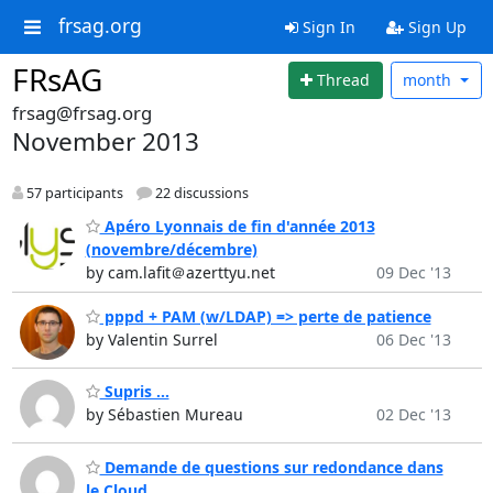
frsag.org
Sign In
Sign Up
FRsAG
Thread
month
frsag@frsag.org
November 2013
57 participants
22 discussions
Apéro Lyonnais de fin d'année 2013
(novembre/décembre)
by cam.lafit＠azerttyu.net
09 Dec '13
pppd + PAM (w/LDAP) => perte de patience
by Valentin Surrel
06 Dec '13
Supris ...
by Sébastien Mureau
02 Dec '13
Demande de questions sur redondance dans
le Cloud