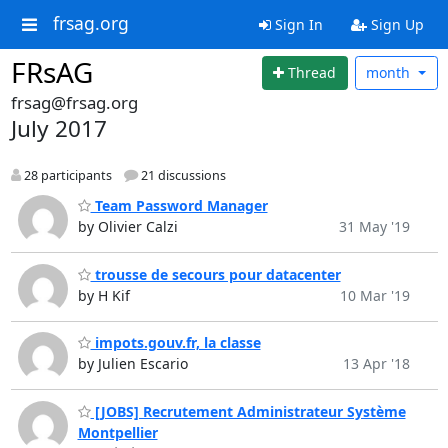
frsag.org
Sign In
Sign Up
FRsAG
Thread
month
frsag@frsag.org
July 2017
28 participants
21 discussions
Team Password Manager
by Olivier Calzi
31 May '19
trousse de secours pour datacenter
by H Kif
10 Mar '19
impots.gouv.fr, la classe
by Julien Escario
13 Apr '18
[JOBS] Recrutement Administrateur Système
Montpellier