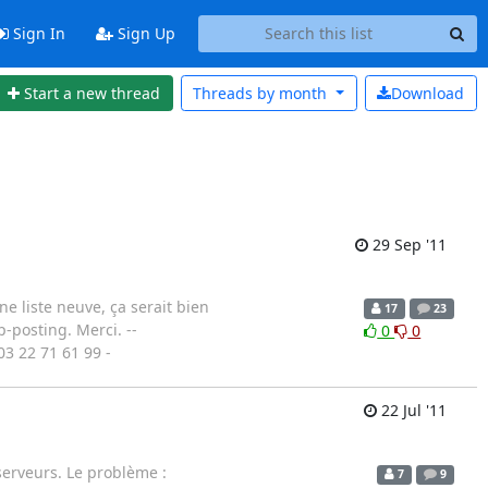
Sign In
Sign Up
Start a new thread
Threads by
month
Download
29 Sep '11
ne liste neuve, ça serait bien
17
23
-posting. Merci. --
0
0
3 22 71 61 99 -
22 Jul '11
serveurs. Le problème :
7
9