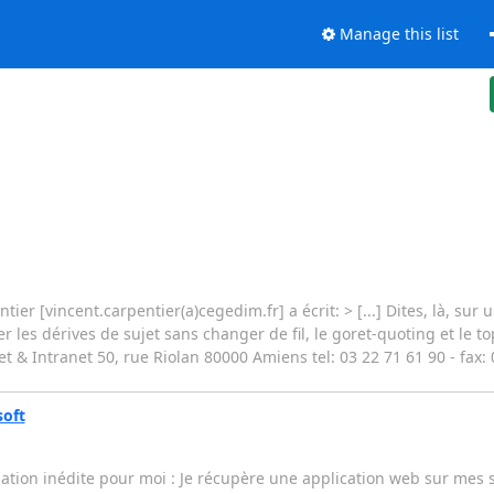
Manage this list
er [vincent.carpentier(a)cegedim.fr] a écrit: > [...] Dites, là, sur u
les dérives de sujet sans changer de fil, le goret-quoting et le top
& Intranet 50, rue Riolan 80000 Amiens tel: 03 22 71 61 90 - fax: 0
soft
ation inédite pour moi : Je récupère une application web sur mes 