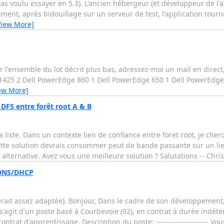
as voulu essayer en 5.3). L'ancien hébergeur (et développeur de l'a
vement, après bidouillage sur un serveur de test, l'application tour
View More]
r l'ensemble du lot décrit plus bas, adressez-moi un mail en direct
1425 2 Dell PowerEdge 860 1 Dell PowerEdge 650 1 Dell PowerEdge
ew More]
DFS entre forêt root A & B
 liste. Dans un contexte lien de confiance entre foret root, je cher
 .cette solution devrais consommer peut de bande passante sur un li
lternative. Avez vous une meilleure solution ? Salutations -- Chr
 DNS/DHCP
 serait assez adaptée). Bonjour, Dans le cadre de son développement,
s'agit d'un poste basé à Courbevoie (92), en contrat à durée indéte
rat d'apprentissage. Description du poste: --------------------- Vo