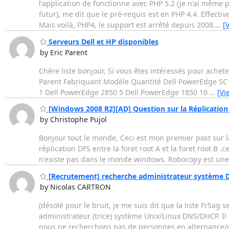
l'application de fonctionne avec PHP 5.2 (je n'ai même p
futur), me dit que le pré-requis est en PHP 4.4. Effecti
Mais voilà, PHP4, le support est arrêté depuis 2008.
…
[
Serveurs Dell et HP disponibles
by Eric Parent
Chère liste bonjour, Si vous êtes intéressés pour achete
Parent Fabriquant Modèle Quantité Dell PowerEdge SC
1 Dell PowerEdge 2850 5 Dell PowerEdge 1850 10
…
[Vi
[Windows 2008 R2][AD] Question sur la Réplication 
by Christophe Pujol
Bonjour tout le monde, Ceci est mon premier post sur la
réplication DFS entre la foret root A et la foret root B
n'existe pas dans le monde windows. Robocopy est une a
[Recrutement] recherche administrateur système
by Nicolas CARTRON
(désolé pour le bruit, je me suis dit que la liste FrSag
administrateur (trice) système Unix/Linux DNS/DHCP. Il 
nous ne recherchons pas de personnes en alternance/cont