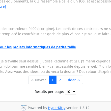
ces équipements, la CLI ressemble à celle d'un IOS, et est accessi
ore]
ec des controleurs P400 (d'origine). Les perfs de ces controleurs ne s
 remplacé le contrôleur par qqch de plus véloce ? Je n'ai que faire 
our les projets informatiques de petite taille
e travaille seul dessus, j'utilise Redmine et GIT. J'aimerai cependa
tion (dolibarr me semble bien - car accessible depuis le web) * un lo
le. Avez-vous des idées, ou du vécu là dessus ? Des retour d'expéri
← Newer
1
2
Older →
Results per page:
Powered by
HyperKitty
version 1.3.12.