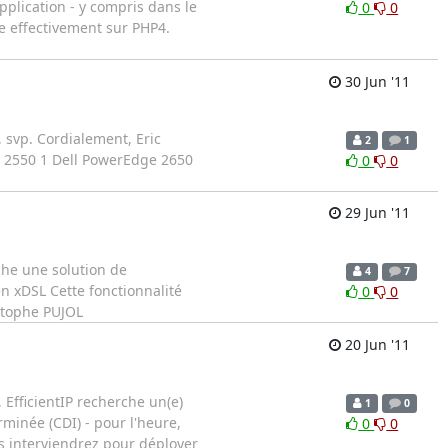
pplication - y compris dans le
0
0
ne effectivement sur PHP4.
30 Jun '11
, svp. Cordialement, Eric
2
1
 2550 1 Dell PowerEdge 2650
0
0
29 Jun '11
che une solution de
4
7
en xDSL Cette fonctionnalité
0
0
istophe PUJOL
20 Jun '11
 EfficientIP recherche un(e)
1
0
rminée (CDI) - pour l'heure,
0
0
us interviendrez pour déployer