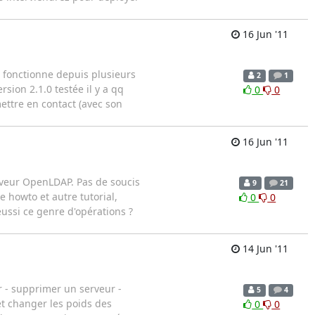
16 Jun '11
Il fonctionne depuis plusieurs
2
1
sion 2.1.0 testée il y a qq
0
0
mettre en contact (avec son
16 Jun '11
erveur OpenLDAP. Pas de soucis
9
21
e howto et autre tutorial,
0
0
éussi ce genre d'opérations ?
14 Jun '11
ur - supprimer un serveur -
5
4
t changer les poids des
0
0