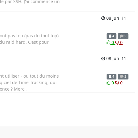
ble par SSH. J'ai commencé un
08 Jun '11
ont pas top (pas du tout top).
4
5
du raid hard. C'est pour
0
0
08 Jun '11
nt utiliser - ou tout du moins
4
3
giciel de Time Tracking, qui
0
0
ence ? Merci,