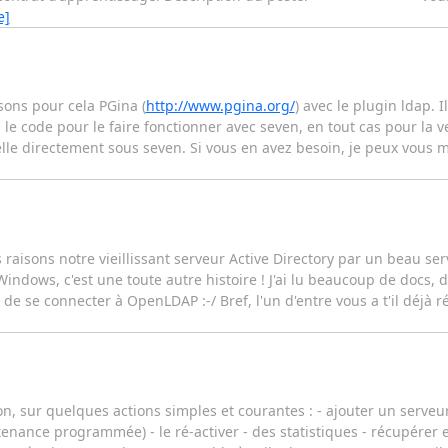
e]
sons pour cela PGina (
http://www.pgina.org/
) avec le plugin ldap. 
 code pour le faire fonctionner avec seven, en tout cas pour la ver
nelle directement sous seven. Si vous en avez besoin, je peux vous 
 raisons notre vieillissant serveur Active Directory par un beau s
Windows, c'est une toute autre histoire ! J'ai lu beaucoup de docs, d
 se connecter à OpenLDAP :-/ Bref, l'un d'entre vous a t'il déjà r
ron, sur quelques actions simples et courantes : - ajouter un serve
ance programmée) - le ré-activer - des statistiques - récupérer e