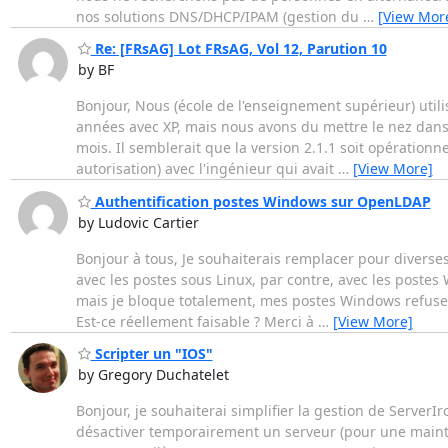
nos solutions DNS/DHCP/IPAM (gestion du
…
[View Mor
Re: [FRsAG] Lot FRsAG, Vol 12, Parution 10
by BF
Bonjour, Nous (école de l'enseignement supérieur) utili
années avec XP, mais nous avons du mettre le nez dans le
mois. Il semblerait que la version 2.1.1 soit opération
autorisation) avec l'ingénieur qui avait
…
[View More]
Authentification postes Windows sur OpenLDAP
by Ludovic Cartier
Bonjour à tous, Je souhaiterais remplacer pour diverses
avec les postes sous Linux, par contre, avec les postes 
mais je bloque totalement, mes postes Windows refuse de
Est-ce réellement faisable ? Merci à
…
[View More]
Scripter un "IOS"
by Gregory Duchatelet
Bonjour, je souhaiterai simplifier la gestion de ServerI
désactiver temporairement un serveur (pour une mainten