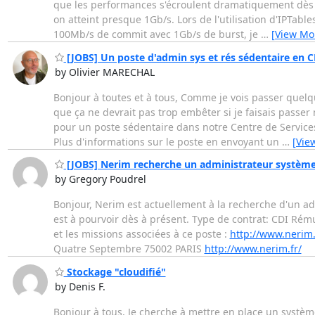
que les performances s'écroulent dramatiquement dès qu
on atteint presque 1Gb/s. Lors de l'utilisation d'IPTab
100Mb/s de commit avec 1Gb/s de burst, je
…
[View Mo
[JOBS] Un poste d'admin sys et rés sédentaire en C
by Olivier MARECHAL
Bonjour à toutes et à tous, Comme je vois passer quelq
que ça ne devrait pas trop embêter si je faisais passe
pour un poste sédentaire dans notre Centre de Services
Plus d'informations sur le poste en envoyant un
…
[Vie
[JOBS] Nerim recherche un administrateur système
by Gregory Poudrel
Bonjour, Nerim est actuellement à la recherche d'un a
est à pourvoir dès à présent. Type de contrat: CDI Rému
et les missions associées à ce poste :
http://www.nerim
Quatre Septembre 75002 PARIS
http://www.nerim.fr/
Stockage "cloudifié"
by Denis F.
Bonjour à tous, Je cherche à mettre en place un système d