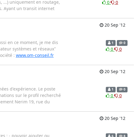
, ...) uniquement en routage,
0
0
. Ayant un transit internet
20 Sep '12
ussi en ce moment, je me dis
1
0
rateur systèmes et réseaux"
0
0
ociété :
www.om-conseil.fr
20 Sep '12
nées d'expérience. Le poste
1
0
ations sur le profil recherché
0
0
gement Nerim 19, rue du
20 Sep '12
es : - pouvoir ajouter ou
6
8