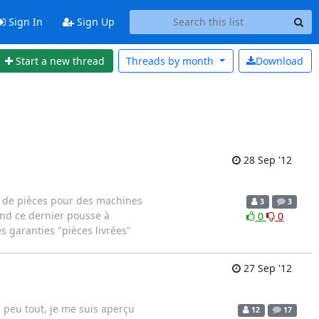
Sign In
Sign Up
Start a new thread
Threads by
month
Download
28 Sep '12
k de pièces pour des machines
3
3
and ce dernier pousse à
0
0
 garanties "pièces livrées"
27 Sep '12
n peu tout, je me suis aperçu
12
17