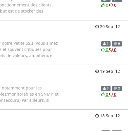
onctionnement des clients -
0
0
but est de stocker des
20 Sep '12
 notre Petite SSII. Vous aimez
1
0
s et souvent critiques pour
0
0
ets de valeurs, ambitieux et
19 Sep '12
r, notamment pour les
3
2
bles/monitorables en SNMP, et
0
0
secouru) Par ailleurs, si
18 Sep '12