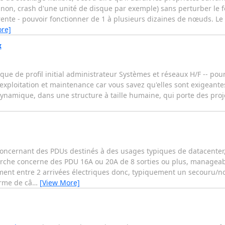
 non, crash d'une unité de disque par exemple) sans perturber le f
ente - pouvoir fonctionner de 1 à plusieurs dizaines de nœuds. Le 
re]
x
e de profil initial administrateur Systèmes et réseaux H/F -- pour
 exploitation et maintenance car vous savez qu'elles sont exigeante
dynamique, dans une structure à taille humaine, qui porte des proj
 concernant des PDUs destinés à des usages typiques de datacente
herche concerne des PDU 16A ou 20A de 8 sorties ou plus, managea
ent entre 2 arrivées électriques donc, typiquement un secouru/non
erme de câ
…
[View More]