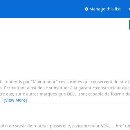
Manage this list
L. J'entends par "Mainteneur" ces sociétés qui conservent du stoc
s. Permettant ainsi de se substituer à la garantie constructeur qu
e eux, sur d'autres marques que DELL, sont capable de fournir des
…
[View More]
fin de servir de routeur, passerelle, concentrateur VPN, ... bref u