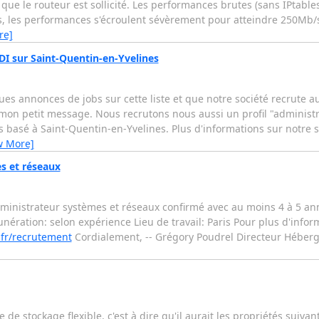
e le routeur est sollicité. Les performances brutes (sans IPtables
les, les performances s'écroulent sévèrement pour atteindre 250Mb/s
re]
DI sur Saint-Quentin-en-Yvelines
ues annonces de jobs sur cette liste et que notre société recrute a
r mon petit message. Nous recrutons nous aussi un profil "administ
 basé à Saint-Quentin-en-Yvelines. Plus d'informations sur notre s
w More]
s et réseaux
dministrateur systèmes et réseaux confirmé avec au moins 4 à 5 an
nération: selon expérience Lieu de travail: Paris Pour plus d'inform
.fr/recrutement
Cordialement, -- Grégory Poudrel Directeur Héber
e stockage flexible, c'est à dire qu'il aurait les propriétés suivant