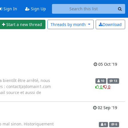
Sign In
Sign Up
Start a new thread
Threads by
month
Download
05 Oct '19
a bientôt être arrêté, nous
10
13
es : contact(a)domain1.com
0
0
il source et aussi de
02 Sep '19
op mal sinon. Historiquement
6
6