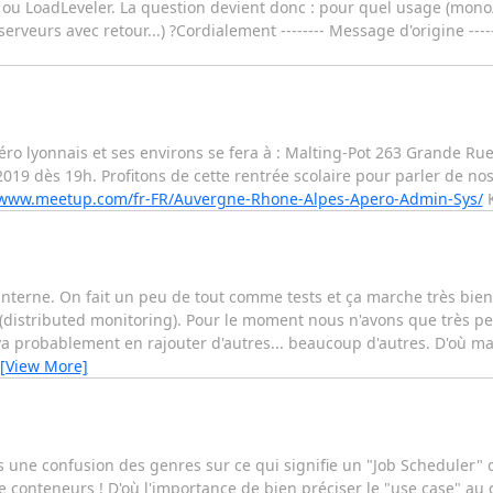
ou LoadLeveler. La question devient donc : pour quel usage (mono/m
 serveurs avec retour...) ?Cordialement -------- Message d'origine ---
o lyonnais et ses environs se fera à : Malting-Pot 263 Grande Rue 
19 dès 19h. Profitons de cette rentrée scolaire pour parler de nos 
/www.meetup.com/fr-FR/Auvergne-Rhone-Alpes-Apero-Admin-Sys/
g interne. On fait un peu de tout comme tests et ça marche très bi
(distributed monitoring). Pour le moment nous n'avons que très pe
a probablement en rajouter d'autres... beaucoup d'autres. D'où ma 
[View More]
us une confusion des genres sur ce qui signifie un "Job Scheduler" 
 conteneurs ! D'où l'importance de bien préciser le "use case" au 