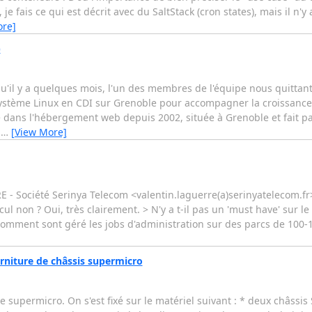
e fais ce qui est décrit avec du SaltStack (cron states), mais il n'y 
ore]
)
il y a quelques mois, l'un des membres de l'équipe nous quittant 
 système Linux en CDI sur Grenoble pour accompagner la croissanc
 dans l'hébergement web depuis 2002, située à Grenoble et fait p
,
…
[View More]
- Société Serinya Telecom <valentin.laguerre(a)serinyatelecom.fr
cul non ? Oui, très clairement. > N'y a t-il pas un 'must have' sur 
omment sont géré les jobs d'administration sur des parcs de 100-1
rniture de châssis supermicro
e supermicro. On s'est fixé sur le matériel suivant : * deux châss