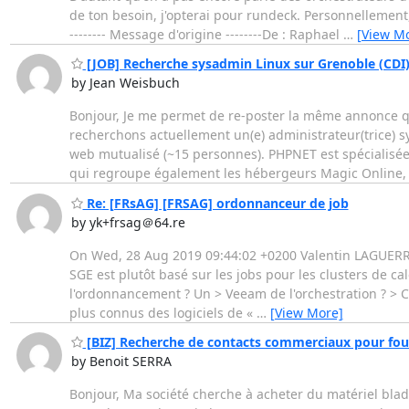
de ton besoin, j'opterai pour rundeck. Personnellement, j
-------- Message d'origine --------De : Raphael
…
[View M
[JOB] Recherche sysadmin Linux sur Grenoble (CDI
by Jean Weisbuch
Bonjour, Je me permet de re-poster la même annonce qu'
recherchons actuellement un(e) administrateur(trice)
web mutualisé (~15 personnes). PHPNET est spécialisée
qui regroupe également les hébergeurs Magic Online
Re: [FRsAG] [FRSAG] ordonnanceur de job
by yk+frsag＠64.re
On Wed, 28 Aug 2019 09:44:02 +0200 Valentin LAGUERRE 
SGE est plutôt basé sur les jobs pour les clusters de cal
l'ordonnancement ? Un > Veeam de l'orchestration ? > C
plus connus des logiciels de «
…
[View More]
[BIZ] Recherche de contacts commerciaux pour fou
by Benoit SERRA
Bonjour, Ma société cherche à acheter du matériel blad