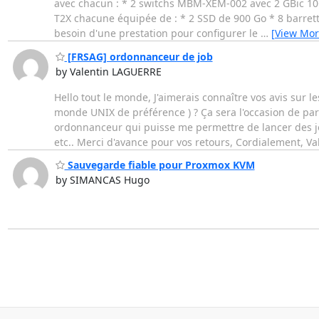
avec chacun : * 2 switchs MBM-XEM-002 avec 2 GBic 10
T2X chacune équipée de : * 2 SSD de 900 Go * 8 barrett
besoin d'une prestation pour configurer le
…
[View Mor
[FRSAG] ordonnanceur de job
by Valentin LAGUERRE
Hello tout le monde, J'aimerais connaître vos avis sur 
monde UNIX de préférence ) ? Ça sera l'occasion de part
ordonnanceur qui puisse me permettre de lancer des job
etc.. Merci d'avance pour vos retours, Cordialement, Va
Sauvegarde fiable pour Proxmox KVM
by SIMANCAS Hugo