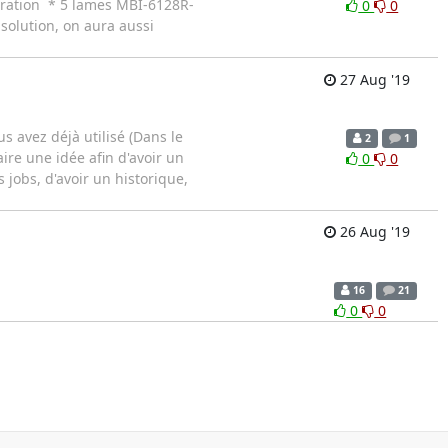
tration * 5 lames MBI-6128R-
0
0
solution, on aura aussi
27 Aug '19
s avez déjà utilisé (Dans le
2
1
ire une idée afin d'avoir un
0
0
jobs, d'avoir un historique,
26 Aug '19
16
21
0
0