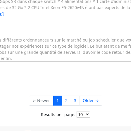
Gbps SR dans chaque switch * 4 alimentations * 1 carte d’adminis
es de 32 Go * 2 CPU Intel Xeon E5-2620v4N'étant pas experts de la 
e]
les différents ordonnanceurs sur le marché ou job scheduler que vou
ager nos expériences sur ce type de logiciel. Le but étant de me fa
s sur une grande quantité de serveurs, d'avoir le code retour des 
lentin.
← Newer
1
2
3
Older →
Results per page: