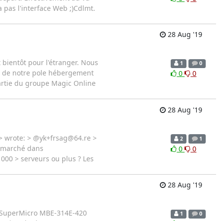
a pas l'interface Web ;)Cdlmt.
28 Aug '19
bientôt pour l'étranger. Nous
1
0
e de notre pole hébergement
0
0
artie du groupe Magic Online
28 Aug '19
> wrote: > @yk+frsag@64.re >
2
1
le marché dans
0
0
000 > serveurs ou plus ? Les
28 Aug '19
is SuperMicro MBE-314E-420
1
0