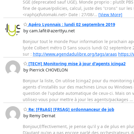
SGE (deprecated sauf UGE). Monde proprio : plutôt PBS 
fine de queue/policies, calcul, juste des "crons" sur les
<raph(a)futomaki.net> Date : 27/08/
…
[View More]
Apéro Lyonnais : lundi 02 septembre 2019
by cam.lafit＠azerttyu.net
Bonjour tout le monde Pour information le prochain apér
lycée Colbert métro D Sans soucis lundi 02 septembre 20
sur :
http://www.agendadulibre.org/tags/araas
https:/
[TECH] Monitoring mise à jour d'agents icinga2
by Pierrick CHOVELON
Bonjour la liste, On utilise Icinga2 pour du monitorin
agents d'installés sur des machines Linux ou Windows 
question de l'update automatique de ceux-ci. Mais on v
utilisez-vous pour mettre à jour les agents/packages
…
Re: [FRsAG] [FRSAG] ordonnanceur de job
by Remy Dernat
Bonjour,Effectivement, je pense qu'il y a de plus en pl
D'autant qu'on a pas encore parlé des orchestrateurs de