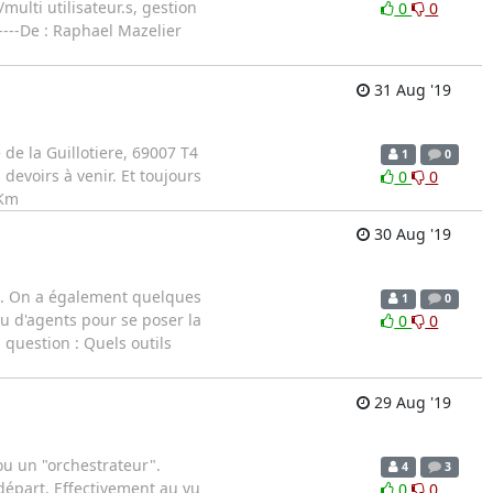
ulti utilisateur.s, gestion
0
0
-----De : Raphael Mazelier
31 Aug '19
de la Guillotiere, 69007 T4
1
0
devoirs à venir. Et toujours
0
0
Km
30 Aug '19
en. On a également quelques
1
0
u d'agents pour se poser la
0
0
question : Quels outils
29 Aug '19
ou un "orchestrateur".
4
3
départ. Effectivement au vu
0
0