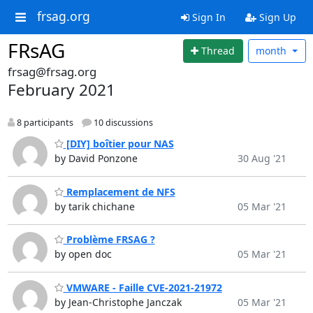
frsag.org
Sign In
Sign Up
FRsAG
Thread
month
frsag@frsag.org
February 2021
8 participants
10 discussions
[DIY] boîtier pour NAS
by David Ponzone
30 Aug '21
Remplacement de NFS
by tarik chichane
05 Mar '21
Problème FRSAG ?
by open doc
05 Mar '21
VMWARE - Faille CVE-2021-21972
by Jean-Christophe Janczak
05 Mar '21