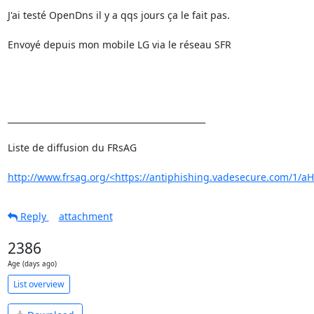
J'ai testé OpenDns il y a qqs jours ça le fait pas.

Envoyé depuis mon mobile LG via le réseau SFR

_______________________________________________

Liste de diffusion du FRsAG

http://www.frsag.org/<https://antiphishing.vadesecure.com
Reply
attachment
2386
Age (days ago)
List overview