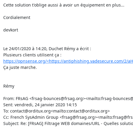
Cette solution t'oblige aussi à avoir un équipement en plus...

Cordialement

devkort

Le 24/01/2020 à 14:20, Duchet Rémy a écrit :

Plusieurs clients utilisent ça : 
https://opnsense.org/<https://antiphishing.vadesecure.com
Ça juste marche.

Rémy

From: FRsAG <frsag-bounces@frsag.org><mailto:frsag-bounces@f
Sent: vendredi, 24 janvier 2020 14:15

To: contact@orditux.org<mailto:contact@orditux.org>

Cc: French SysAdmin Group <frsag@frsag.org><mailto:frsag@frs
Subject: Re: [FRsAG] Filtrage WEB domaines/URL - Quelles solution