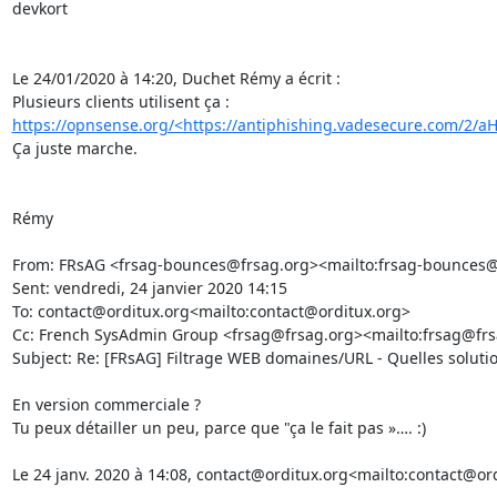
devkort

Le 24/01/2020 à 14:20, Duchet Rémy a écrit :

Plusieurs clients utilisent ça : 
https://opnsense.org/<https://antiphishing.vadesecure.com
Ça juste marche.

Rémy

From: FRsAG <frsag-bounces@frsag.org><mailto:frsag-bounces@f
Sent: vendredi, 24 janvier 2020 14:15

To: contact@orditux.org<mailto:contact@orditux.org>

Cc: French SysAdmin Group <frsag@frsag.org><mailto:frsag@frs
Subject: Re: [FRsAG] Filtrage WEB domaines/URL - Quelles solution
En version commerciale ?

Tu peux détailler un peu, parce que "ça le fait pas »…. :)

Le 24 janv. 2020 à 14:08, contact@orditux.org<mailto:contact@ordit