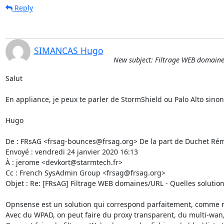
Reply
SIMANCAS Hugo
New subject: Filtrage WEB domaines/
Salut

En appliance, je peux te parler de StormShield ou Palo Alto sinon 
Hugo

De : FRsAG <frsag-bounces@frsag.org> De la part de Duchet Rém
Envoyé : vendredi 24 janvier 2020 16:13

À : jerome <devkort@starmtech.fr>

Cc : French SysAdmin Group <frsag@frsag.org>

Objet : Re: [FRsAG] Filtrage WEB domaines/URL - Quelles solutions 
Opnsense est un solution qui correspond parfaitement, comme n
Avec du WPAD, on peut faire du proxy transparent, du multi-wan