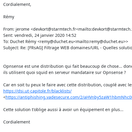
Cordialement,

Rémy

From: jerome <devkort@starmtech.fr<mailto:devkort@starmtech.f
Sent: vendredi, 24 janvier 2020 14:52

To: Duchet Rémy <remy@duchet.eu<mailto:remy@duchet.eu>>

Subject: Re: [FRsAG] Filtrage WEB domaines/URL - Quelles solution
Opnsense est une distribution qui fait beaucoup de chose... donc
ils utilisent quoi squid en serveur mandataire sur Opnsense ?

https://dsi.ut-capitole.fr/blacklists/
<
https://antiphishing.vadesecure.com/2/aHVnby5zaW1hbmNhc0Bk
Cette solution t'oblige aussi à avoir un équipement en plus...

Cordialement
