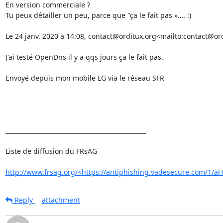
En version commerciale ?

Tu peux détailler un peu, parce que "ça le fait pas »…. :)

Le 24 janv. 2020 à 14:08, contact@orditux.org<mailto:contact@ordit
J'ai testé OpenDns il y a qqs jours ça le fait pas.

Envoyé depuis mon mobile LG via le réseau SFR

_______________________________________________

Liste de diffusion du FRsAG

http://www.frsag.org/<https://antiphishing.vadesecure.com
Reply
attachment