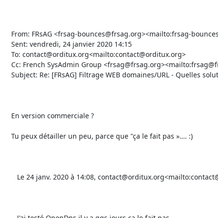
   From: FRsAG <frsag-bounces@frsag.org><mailto:frsag-bounces@frsag.org> On Behalf Of David Ponzone

   Sent: vendredi, 24 janvier 2020 14:15

   To: contact@orditux.org<mailto:contact@orditux.org>

   Cc: French SysAdmin Group <frsag@frsag.org><mailto:frsag@frsag.org>

   Subject: Re: [FRsAG] Filtrage WEB domaines/URL - Quelles solutions utilisez vous ?

   En version commerciale ?

   Tu peux détailler un peu, parce que "ça le fait pas »…. :)

      Le 24 janv. 2020 à 14:08, contact@orditux.org<mailto:contact@orditux.org> a écrit :

      J'ai testé OpenDns il y a qqs jours ça le fait pas.
