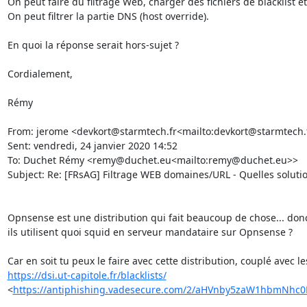
On peut faire du filtrage Web, charger des fichiers de blacklist etc
On peut filtrer la partie DNS (host override).

En quoi la réponse serait hors-sujet ?

Cordialement,

Rémy

From: jerome <devkort@starmtech.fr<mailto:devkort@starmtech.f
Sent: vendredi, 24 janvier 2020 14:52

To: Duchet Rémy <remy@duchet.eu<mailto:remy@duchet.eu>>

Subject: Re: [FRsAG] Filtrage WEB domaines/URL - Quelles solution
Opnsense est une distribution qui fait beaucoup de chose... donc
ils utilisent quoi squid en serveur mandataire sur Opnsense ?

https://dsi.ut-capitole.fr/blacklists/
<
https://antiphishing.vadesecure.com/2/aHVnby5zaW1hbmNhc0Bk