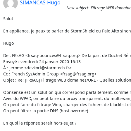
SIMANCAS Hugo
New subject: Filtrage WEB domaines/
Salut

En appliance, je peux te parler de StormShield ou Palo Alto sinon 
Hugo

De : FRsAG <frsag-bounces@frsag.org> De la part de Duchet Rém
Envoyé : vendredi 24 janvier 2020 16:13

À : jerome <devkort@starmtech.fr>

Cc : French SysAdmin Group <frsag@frsag.org>

Objet : Re: [FRsAG] Filtrage WEB domaines/URL - Quelles solutions 
Opnsense est un solution qui correspond parfaitement, comme n
Avec du WPAD, on peut faire du proxy transparent, du multi-wan
On peut faire du filtrage Web, charger des fichiers de blacklist etc
On peut filtrer la partie DNS (host override).

En quoi la réponse serait hors-sujet ?
