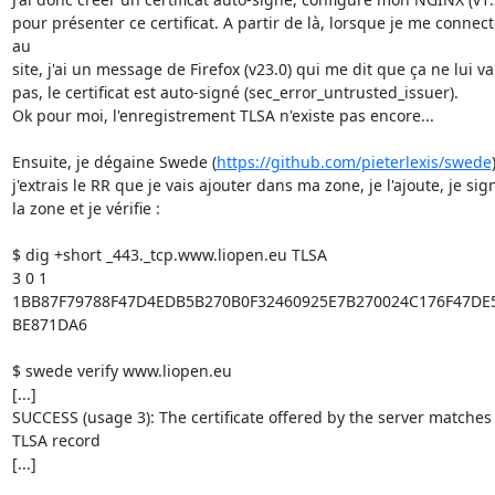
pour présenter ce certificat. A partir de là, lorsque je me connect
au

site, j'ai un message de Firefox (v23.0) qui me dit que ça ne lui va

pas, le certificat est auto-signé (sec_error_untrusted_issuer).

Ok pour moi, l'enregistrement TLSA n'existe pas encore...

Ensuite, je dégaine Swede (
https://github.com/pieterlexis/swede
j'extrais le RR que je vais ajouter dans ma zone, je l'ajoute, je sign
la zone et je vérifie :

$ dig +short _443._tcp.www.liopen.eu TLSA

3 0 1 
1BB87F79788F47D4EDB5B270B0F32460925E7B270024C176F47DE5
BE871DA6

$ swede verify www.liopen.eu

[...]

SUCCESS (usage 3): The certificate offered by the server matches 
TLSA record

[...]
