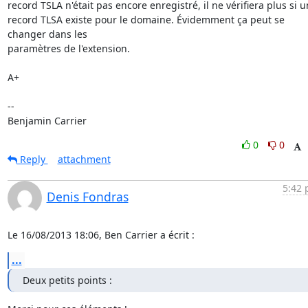
record TSLA n'était pas encore enregistré, il ne vérifiera plus si un
record TLSA existe pour le domaine. Évidemment ça peut se 
changer dans les

paramètres de l'extension.

A+

-- 

Benjamin Carrier
0
0
Reply
attachment
5:42 
Denis Fondras
Le 16/08/2013 18:06, Ben Carrier a écrit :
...
Deux petits points :