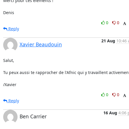
Merci pour ces éléments !

Denis
0
0
Reply
21 Aug
10:46 
Xavier Beaudouin
Salut,

Tu peux aussi te rapprocher de l'Afnic qui y travaillent activement
/Xavier
0
0
Reply
16 Aug
4:06 
Ben Carrier