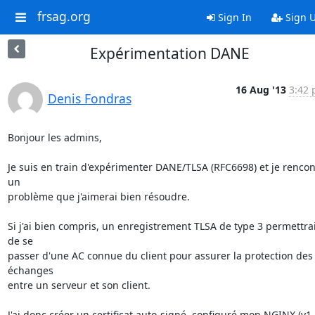
frsag.org
Sign In
Sign 
Expérimentation DANE
16 Aug '13
3:42 
Denis Fondras
Bonjour les admins,

Je suis en train d'expérimenter DANE/TLSA (RFC6698) et je rencont
un

problème que j'aimerai bien résoudre.

Si j'ai bien compris, un enregistrement TLSA de type 3 permettrait
de se

passer d'une AC connue du client pour assurer la protection des 
échanges

entre un serveur et son client.

J'ai donc créer un certificat auto-signé, configuré mon NGINX (v1.2