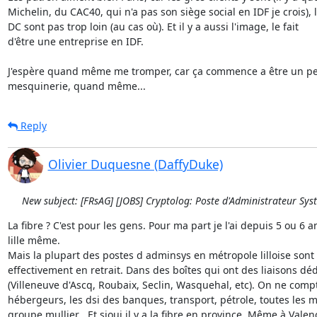
Michelin, du CAC40, qui n'a pas son siège social en IDF je crois), le
DC sont pas trop loin (au cas où). Et il y a aussi l'image, le fait 

d'être une entreprise en IDF.

J'espère quand même me tromper, car ça commence a être un peu
mesquinerie, quand même...
Reply
Olivier Duquesne (DaffyDuke)
New subject: [FRsAG] [JOBS] Cryptolog: Poste d'Administrateur Sys
La fibre ? C'est pour les gens. Pour ma part je l'ai depuis 5 ou 6 an
lille même.

Mais la plupart des postes d adminsys en métropole lilloise sont

effectivement en retrait. Dans des boîtes qui ont des liaisons déd
(Villeneuve d'Ascq, Roubaix, Seclin, Wasquehal, etc). On ne compt
hébergeurs, les dsi des banques, transport, pétrole, toutes les 
groupe mullier . Et sioui il y a la fibre en province. Même à Valen