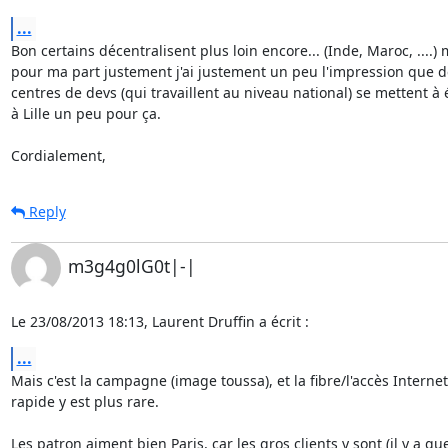
...
Bon certains décentralisent plus loin encore... (Inde, Maroc, ....) m
pour ma part justement j'ai justement un peu l'impression que de
centres de devs (qui travaillent au niveau national) se mettent à é
à Lille un peu pour ça.

Cordialement,
Reply
m3g4g0lG0t|-|
Le 23/08/2013 18:13, Laurent Druffin a écrit :
...
Mais c'est la campagne (image toussa), et la fibre/l'accès Internet 
rapide y est plus rare.

Les patron aiment bien Paris, car les gros clients y sont (il y a que