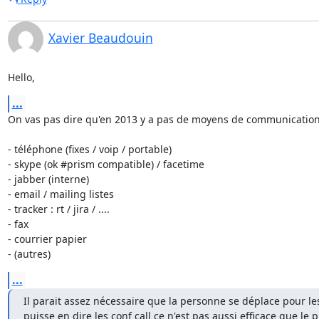
Xavier Beaudouin
Hello,
...
On vas pas dire qu'en 2013 y a pas de moyens de communications
- téléphone (fixes / voip / portable)

- skype (ok #prism compatible) / facetime

- jabber (interne)

- email / mailing listes

- tracker : rt / jira / ....

- fax

- courrier papier

- (autres)
...
Il parait assez nécessaire que la personne se déplace pour les
puisse en dire les conf call ce n'est pas aussi efficace que le