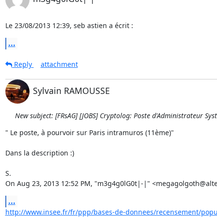
Le 23/08/2013 12:39, seb astien a écrit :
...
Reply
attachment
Sylvain RAMOUSSE
New subject: [FRsAG] [JOBS] Cryptolog: Poste d'Administrateur Sys
" Le poste, à pourvoir sur Paris intramuros (11ème)"

Dans la description :)

S.

On Aug 23, 2013 12:52 PM, "m3g4g0lG0t|-|" <megagolgoth@alte
...
http://www.insee.fr/fr/ppp/bases-de-donnees/recensement/popula