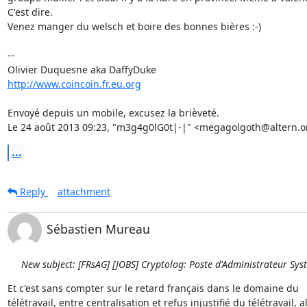
C'est dire.

Venez manger du welsch et boire des bonnes bières :-)

-- 

http://www.coincoin.fr.eu.org
Envoyé depuis un mobile, excusez la brièveté.

Le 24 août 2013 09:23, "m3g4g0lG0t|-|" <megagolgoth@altern.org
...
Reply
attachment
Sébastien Mureau
New subject: [FRsAG] [JOBS] Cryptolog: Poste d'Administrateur Sys
Et c'est sans compter sur le retard français dans le domaine du

télétravail, entre centralisation et refus injustifié du télétravail, al