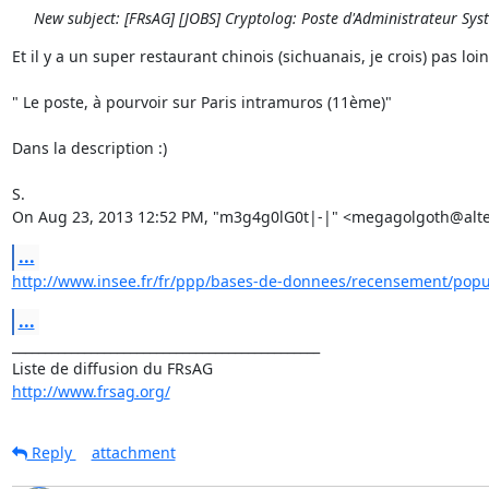
New subject: [FRsAG] [JOBS] Cryptolog: Poste d'Administrateur Sys
Et il y a un super restaurant chinois (sichuanais, je crois) pas loin 
" Le poste, à pourvoir sur Paris intramuros (11ème)"

Dans la description :)

S.

On Aug 23, 2013 12:52 PM, "m3g4g0lG0t|-|" <megagolgoth@alte
...
http://www.insee.fr/fr/ppp/bases-de-donnees/recensement/popula
...
_______________________________________________

http://www.frsag.org/
Reply
attachment