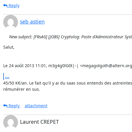
Reply
seb astien
New subject: [FRsAG] [JOBS] Cryptolog: Poste d'Administrateur Sys
Salut,

Le 24 août 2013 11:01, m3g4g0lG0t|-| <megagolgoth@altern.org> 
...
45/50 K€/an. Le fait qu'il y ai du saas sous entends des astreintes,
rémunérer en sus.
Reply
attachment
Laurent CREPET