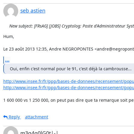
seb astien
New subject: [FRsAG] [JOBS] Cryptolog: Poste d'Administrateur Sys
Hum,

Le 23 août 2013 12:35, Andre NEGROPONTES <andre@negropontes.
...
Oui, enfin c'est normal pour le 91, c'est déjà la cambrousse...
http://www.insee.fr/fr/ppp/bases-de-donnees/recensement/popula
http://www.insee.fr/fr/ppp/bases-de-donnees/recensement/popula
1 600 000 vs 1 250 000, on peut pas dire que ta remarque soit per
Reply
attachment
m3g4g0lG0t|-|