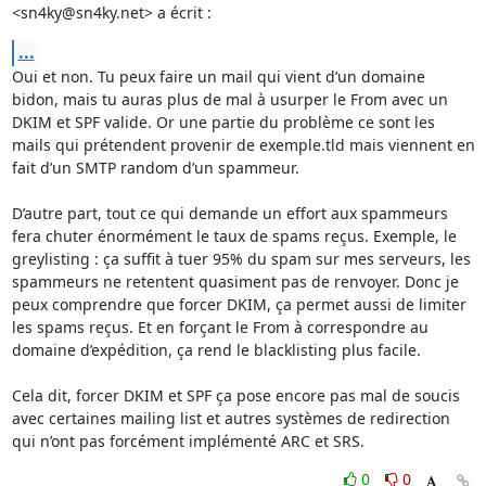
<sn4ky@sn4ky.net> a écrit :
...
Oui et non. Tu peux faire un mail qui vient d’un domaine 
bidon, mais tu auras plus de mal à usurper le From avec un 
DKIM et SPF valide. Or une partie du problème ce sont les 
mails qui prétendent provenir de exemple.tld mais viennent en 
fait d’un SMTP random d’un spammeur.

D’autre part, tout ce qui demande un effort aux spammeurs 
fera chuter énormément le taux de spams reçus. Exemple, le 
greylisting : ça suffit à tuer 95% du spam sur mes serveurs, les 
spammeurs ne retentent quasiment pas de renvoyer. Donc je 
peux comprendre que forcer DKIM, ça permet aussi de limiter 
les spams reçus. Et en forçant le From à correspondre au 
domaine d’expédition, ça rend le blacklisting plus facile.

Cela dit, forcer DKIM et SPF ça pose encore pas mal de soucis 
avec certaines mailing list et autres systèmes de redirection 
qui n’ont pas forcément implémenté ARC et SRS.
0
0