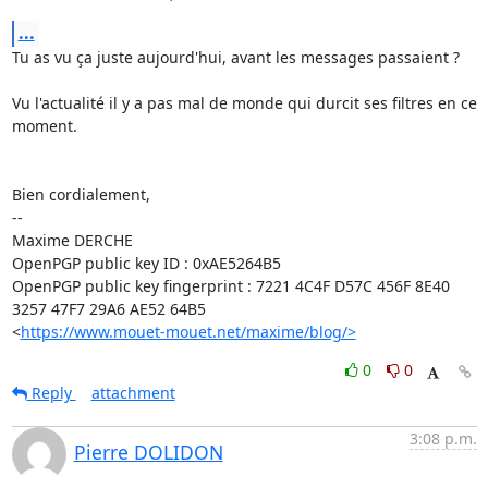
...
Tu as vu ça juste aujourd'hui, avant les messages passaient ?

Vu l'actualité il y a pas mal de monde qui durcit ses filtres en ce 
moment.

Bien cordialement,

-- 

Maxime DERCHE

OpenPGP public key ID : 0xAE5264B5

OpenPGP public key fingerprint : 7221 4C4F D57C 456F 8E40 
3257 47F7 29A6 AE52 64B5

<
https://www.mouet-mouet.net/maxime/blog/>
0
0
Reply
attachment
3:08 p.m.
Pierre DOLIDON