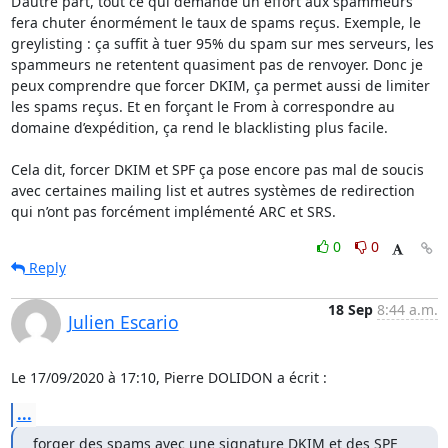
D’autre part, tout ce qui demande un effort aux spammeurs 
fera chuter énormément le taux de spams reçus. Exemple, le 
greylisting : ça suffit à tuer 95% du spam sur mes serveurs, les 
spammeurs ne retentent quasiment pas de renvoyer. Donc je 
peux comprendre que forcer DKIM, ça permet aussi de limiter 
les spams reçus. Et en forçant le From à correspondre au 
domaine d’expédition, ça rend le blacklisting plus facile.

Cela dit, forcer DKIM et SPF ça pose encore pas mal de soucis 
avec certaines mailing list et autres systèmes de redirection 
qui n’ont pas forcément implémenté ARC et SRS.
0
0
Reply
18 Sep
8:44 a.m.
Julien Escario
Le 17/09/2020 à 17:10, Pierre DOLIDON a écrit :
...
forger des spams avec une signature DKIM et des SPF 