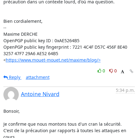
précaution dans un contexte lourd, d'où ma question.

Bien cordialement,

-- 

Maxime DERCHE

OpenPGP public key ID : 0xAE5264B5

OpenPGP public key fingerprint : 7221 4C4F D57C 456F 8E40 
3257 47F7 29A6 AE52 64B5

<
https://www.mouet-mouet.net/maxime/blog/>
0
0
Reply
attachment
5:34 p.m.
Antoine Nivard
Bonsoir,

Je confirme que nous montons tous d'un cran la sécurité.

C'est de la précaution par rapports à toutes les attaques en 
cours.
