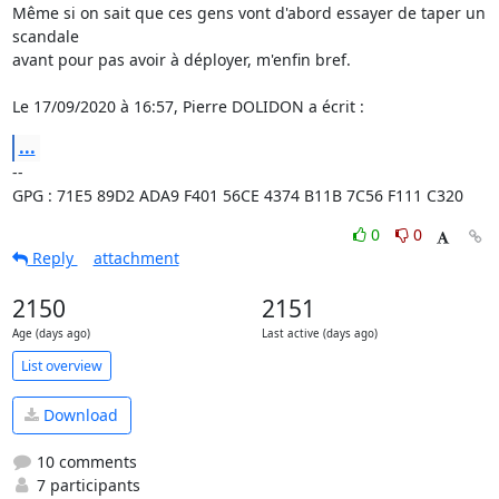
Même si on sait que ces gens vont d'abord essayer de taper un 
scandale

avant pour pas avoir à déployer, m'enfin bref.

Le 17/09/2020 à 16:57, Pierre DOLIDON a écrit :
...
-- 

GPG : 71E5 89D2 ADA9 F401 56CE 4374 B11B 7C56 F111 C320
0
0
Reply
attachment
2150
2151
Age (days ago)
Last active (days ago)
List overview
Download
10 comments
7 participants