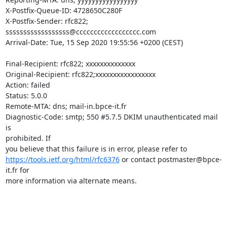
X-Postfix-Queue-ID: 4728650C280F

X-Postfix-Sender: rfc822; 
ssssssssssssssssss@cccccccccccccccccc.com

Arrival-Date: Tue, 15 Sep 2020 19:55:56 +0200 (CEST)

Final-Recipient: rfc822; xxxxxxxxxxxxxx

Original-Recipient: rfc822;xxxxxxxxxxxxxxxxx

Action: failed

Status: 5.0.0

Remote-MTA: dns; mail-in.bpce-it.fr

Diagnostic-Code: smtp; 550 #5.7.5 DKIM unauthenticated mail 
is 

prohibited. If

https://tools.ietf.org/html/rfc6376
 or contact postmaster@bpce-
it.fr for

more information via alternate means.
