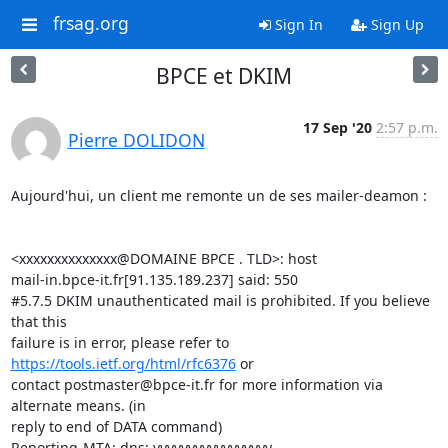
frsag.org
Sign In
Sign Up
BPCE et DKIM
17 Sep '20
2:57 p.m.
Pierre DOLIDON
Aujourd'hui, un client me remonte un de ses mailer-deamon :

<xxxxxxxxxxxxxx@DOMAINE BPCE . TLD>: host 

mail-in.bpce-it.fr[91.135.189.237] said: 550

#5.7.5 DKIM unauthenticated mail is prohibited. If you believe 
that this

failure is in error, please refer to 
https://tools.ietf.org/html/rfc6376
 or

contact postmaster@bpce-it.fr for more information via 
alternate means. (in

reply to end of DATA command)

Reporting-MTA: dns; yyyyyyyyyyyyyyyyy
