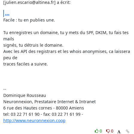
[julien.escario@altinea.fr] a écrit:
...
Facile : tu en publies une.

Tu enregistres un domaine, tu y mets du SPF, DKIM, tu fais tes 
mails

signés, tu détruis le domaine.

Avec les API des registrars et les whois anonymises, ca laissera 
peu de

traces faciles a suivre.

-- 

Dominique Rousseau 

Neuronnexion, Prestataire Internet & Intranet

6 rue des Hautes cornes - 80000 Amiens

tel: 03 22 71 61 90 - fax: 03 22 71 61 99 - 
http://www.neuronnexion.coop
0
0