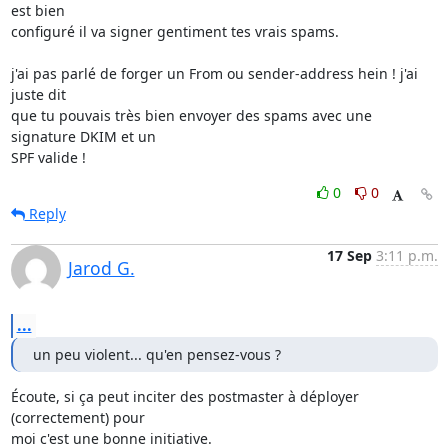
est bien 

configuré il va signer gentiment tes vrais spams.

j'ai pas parlé de forger un From ou sender-address hein ! j'ai 
juste dit 

que tu pouvais très bien envoyer des spams avec une 
signature DKIM et un 

SPF valide !
0
0
Reply
17 Sep
3:11 p.m.
Jarod G.
...
un peu violent... qu'en pensez-vous ?
Écoute, si ça peut inciter des postmaster à déployer 
(correctement) pour

moi c'est une bonne initiative.
