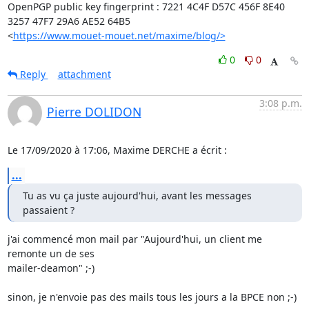
OpenPGP public key fingerprint : 7221 4C4F D57C 456F 8E40 
3257 47F7 29A6 AE52 64B5

<
https://www.mouet-mouet.net/maxime/blog/>
0
0
Reply
attachment
3:08 p.m.
Pierre DOLIDON
Le 17/09/2020 à 17:06, Maxime DERCHE a écrit :
...
Tu as vu ça juste aujourd'hui, avant les messages 
passaient ?
j'ai commencé mon mail par "Aujourd'hui, un client me 
remonte un de ses 

mailer-deamon" ;-)

sinon, je n'envoie pas des mails tous les jours a la BPCE non ;-)