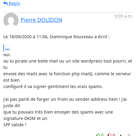
Reply
9:09 a.m.
Pierre DOLIDON
Le 18/09/2020 à 11:06, Dominique Rousseau a écrit :
...
oui.

ou tu pirate une boite mail ou un site wordpress tout pourri, et 
tu 

envoie des mails avec la fonction php mail(). comme le serveur 
est bien 

configuré il va signer gentiment tes vrais spams.

j'ai pas parlé de forger un From ou sender-address hein ! j'ai 
juste dit 

que tu pouvais très bien envoyer des spams avec une 
signature DKIM et un 

SPF valide !
0
0