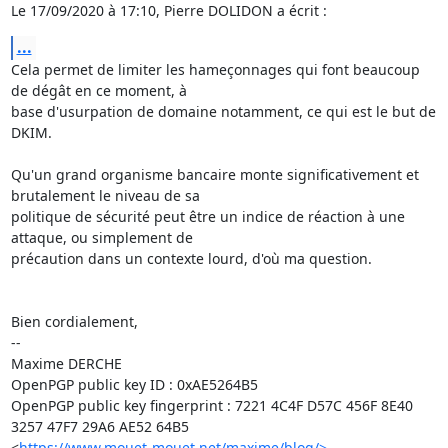
Le 17/09/2020 à 17:10, Pierre DOLIDON a écrit :
...
Cela permet de limiter les hameçonnages qui font beaucoup 
de dégât en ce moment, à

base d'usurpation de domaine notamment, ce qui est le but de 
DKIM.

Qu'un grand organisme bancaire monte significativement et 
brutalement le niveau de sa

politique de sécurité peut être un indice de réaction à une 
attaque, ou simplement de

précaution dans un contexte lourd, d'où ma question.

Bien cordialement,

-- 

Maxime DERCHE

OpenPGP public key ID : 0xAE5264B5

OpenPGP public key fingerprint : 7221 4C4F D57C 456F 8E40 
3257 47F7 29A6 AE52 64B5

<
https://www.mouet-mouet.net/maxime/blog/>