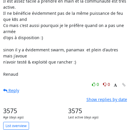
Il est assez facile à prendre en main et la communauté est très 
active.

Il ne bénéficie évidemment pas de la même puissance de feu 
que k8s and

Co mais c'est aussi pourquoi je le préfère quand on a pas une 
armée

d'ops à disposition :)

sinon il y a évidemment swarm, panamax  et plein d'autres 
mais j'avoue

n'avoir testé & exploité que rancher :)

Renaud
0
0
Reply
Show replies by date
3575
3575
Age (days ago)
Last active (days ago)
List overview