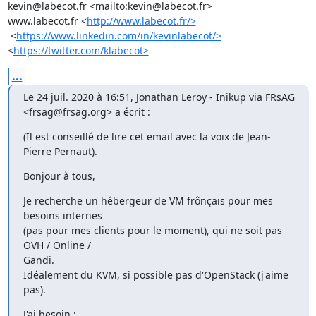
kevin@labecot.fr <mailto:kevin@labecot.fr>

www.labecot.fr <
http://www.labecot.fr/>
 <
https://www.linkedin.com/in/kevinlabecot/>
<
https://twitter.com/klabecot>
...
Le 24 juil. 2020 à 16:51, Jonathan Leroy - Inikup via FRsAG 
<frsag@frsag.org> a écrit :
(Il est conseillé de lire cet email avec la voix de Jean-
Pierre Pernaut).
Bonjour à tous,
Je recherche un hébergeur de VM frônçais pour mes 
besoins internes

(pas pour mes clients pour le moment), qui ne soit pas 
OVH / Online /

Gandi.

Idéalement du KVM, si possible pas d'OpenStack (j'aime 
pas).
J'ai besoin :
