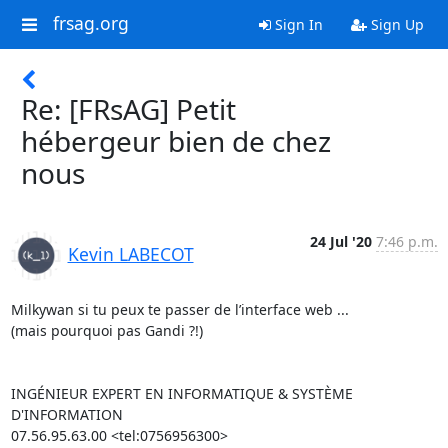
frsag.org
Sign In
Sign Up
Re: [FRsAG] Petit
hébergeur bien de chez
nous
24 Jul '20
7:46 p.m.
Kevin LABECOT
Milkywan si tu peux te passer de l’interface web ...

(mais pourquoi pas Gandi ?!)

INGÉNIEUR EXPERT EN INFORMATIQUE & SYSTÈME 
D'INFORMATION

07.56.95.63.00 <tel:0756956300>
