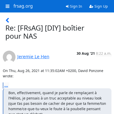
frsag.org
Sign In
Sign Up
Re: [FRsAG] [DIY] boîtier
pour NAS
30 Aug '21
8:22 a.m.
Jeremie Le Hen
On Thu, Aug 26, 2021 at 11:35:02AM +0200, David Ponzone 
wrote:
...
Bon, effectivement, quand je parle de remplaçant à 
l’Hélios, je pensais à un truc acceptable au niveau look 
(que t’as pas besoin de cacher de peur que ta femme/ton 
homme/ce-que-tu-veux le foute à la poubelle pensant 