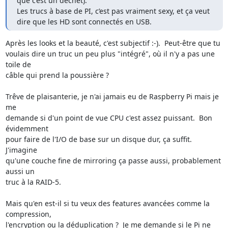
que c’est un déchet).

Les trucs à base de PI, c’est pas vraiment sexy, et ça veut 
dire que les HD sont connectés en USB.
Après les looks et la beauté, c'est subjectif :-).  Peut-être que tu

voulais dire un truc un peu plus "intégré", où il n'y a pas une 
toile de

câble qui prend la poussière ?

Trêve de plaisanterie, je n'ai jamais eu de Raspberry Pi mais je 
me

demande si d'un point de vue CPU c'est assez puissant.  Bon 
évidemment

pour faire de l'I/O de base sur un disque dur, ça suffit.  
J'imagine

qu'une couche fine de mirroring ça passe aussi, probablement 
aussi un

truc à la RAID-5.

Mais qu'en est-il si tu veux des features avancées comme la 
compression,

l'encryption ou la déduplication ?  Je me demande si le Pi ne 