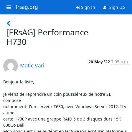
frsag.org
Sign In
Sign Up
[FRsAG] Performance
H730
20 May '22
7:05 a.m.
Matic Vari
Bonjour la liste,

Je viens de reprendre un coin poussiéreux de notre SI, 
composé

notamment d'un serveur T630, avec Windows Server 2012. Il y 
a une

carte H730P avec une grappe RAID 5 de 3 disques durs 15K 
600Go Dell.

Mon soucis est que le débit en lecture (ou écriture) plafonne a
