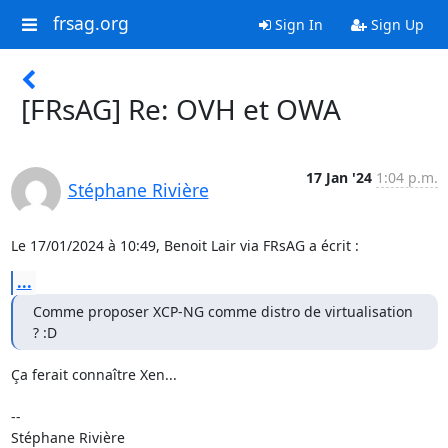
frsag.org
Sign In
Sign Up
[FRsAG] Re: OVH et OWA
17 Jan '24
1:04 p.m.
Stéphane Rivière
Le 17/01/2024 à 10:49, Benoit Lair via FRsAG a écrit :
...
Comme proposer XCP-NG comme distro de virtualisation 
? :D
Ça ferait connaître Xen...

-- 

Stéphane Rivière
