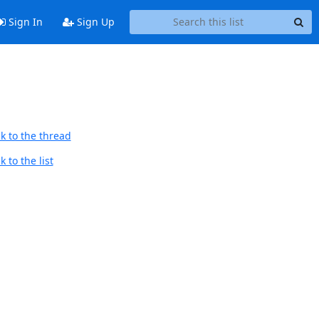
Sign In
Sign Up
k to the thread
 to the list