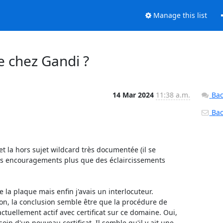
Manage this list
e chez Gandi ?
14 Mar 2024
11:38 a.m.
Bac
Back
et la hors sujet wildcard très documentée (il se 
des encouragements plus que des éclaircissements

 la plaque mais enfin j'avais un interlocuteur.

on, la conclusion semble être que la procédure de 
uellement actif avec certificat sur ce domaine. Oui, 
oin d'un nouveau certificat. Il semble qu'il y ait une 