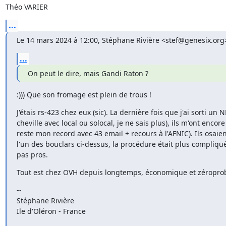
Théo VARIER
...
Le 14 mars 2024 à 12:00, Stéphane Rivière <stef@genesix.org> 
...
On peut le dire, mais Gandi Raton ?
:))) Que son fromage est plein de trous !
J'étais rs-423 chez eux (sic). La dernière fois que j'ai sorti un 
cheville avec local ou solocal, je ne sais plus), ils m'ont enc
reste mon record avec 43 email + recours à l'AFNIC). Ils osaien
l'un des bouclars ci-dessus, la procédure était plus compliquée
pas pros.
Tout est chez OVH depuis longtemps, économique et zéropro
-- 

Stéphane Rivière

Ile d'Oléron - France