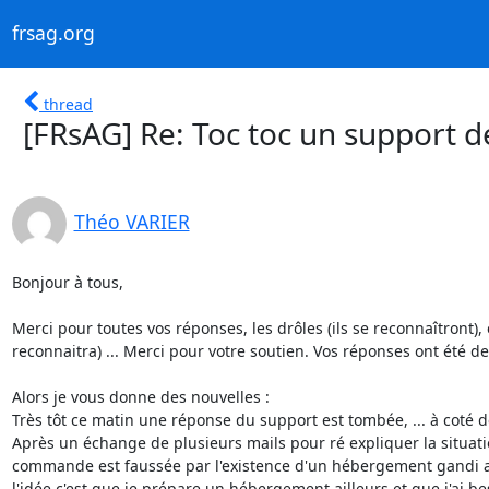
frsag.org
thread
[FRsAG] Re: Toc toc un support d
Théo VARIER
Bonjour à tous,

Merci pour toutes vos réponses, les drôles (ils se reconnaîtront), 
reconnaitra) ... Merci pour votre soutien. Vos réponses ont été 
Alors je vous donne des nouvelles :

Très tôt ce matin une réponse du support est tombée, ... à coté de
Après un échange de plusieurs mails pour ré expliquer la situati
commande est faussée par l'existence d'un hébergement gandi act
l'idée c'est que je prépare un hébergement ailleurs et que j'ai bes