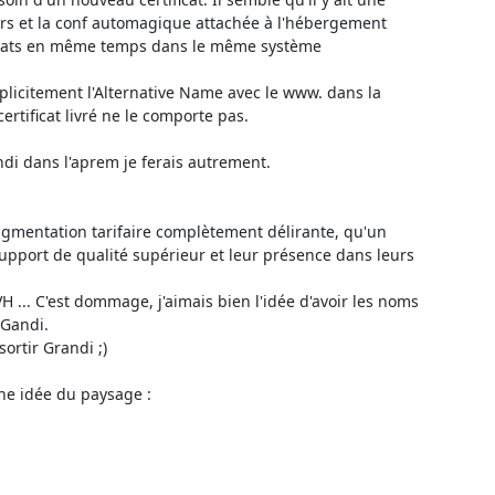
urs et la conf automagique attachée à l'hébergement 
 états en même temps dans le même système 
plicitement l'Alternative Name avec le www. dans la 
rtificat livré ne le comporte pas.

di dans l'aprem je ferais autrement.

ugmentation tarifaire complètement délirante, qu'un 
 support de qualité supérieur et leur présence dans leurs 
H ... C'est dommage, j'aimais bien l'idée d'avoir les noms 
Gandi.

rtir Grandi ;)

Pour le SSL, outre Let's Encrypt, cette page donne une assez bonne idée du paysage : 