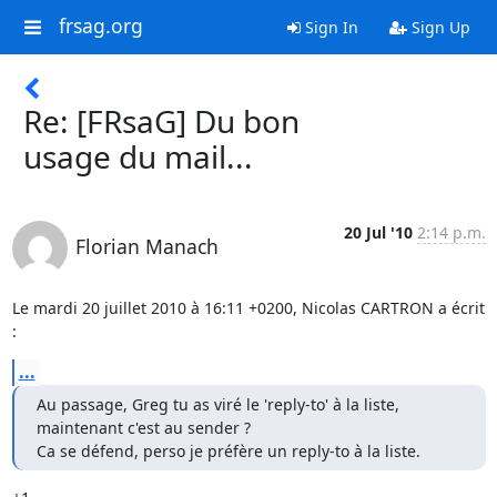
frsag.org
Sign In
Sign Up
Re: [FRsaG] Du bon
usage du mail...
20 Jul '10
2:14 p.m.
Florian Manach
Le mardi 20 juillet 2010 à 16:11 +0200, Nicolas CARTRON a écrit 
:
...
Au passage, Greg tu as viré le 'reply-to' à la liste, 
maintenant c'est au sender ?

Ca se défend, perso je préfère un reply-to à la liste.