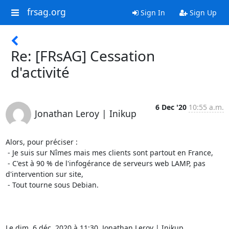
frsag.org
Sign In
Sign Up
Re: [FRsAG] Cessation
d'activité
6 Dec '20
10:55 a.m.
Jonathan Leroy | Inikup
Alors, pour préciser :

 - Je suis sur Nîmes mais mes clients sont partout en France,

 - C'est à 90 % de l'infogérance de serveurs web LAMP, pas

d'intervention sur site,

 - Tout tourne sous Debian.

Le dim. 6 déc. 2020 à 11:30, Jonathan Leroy | Inikup
