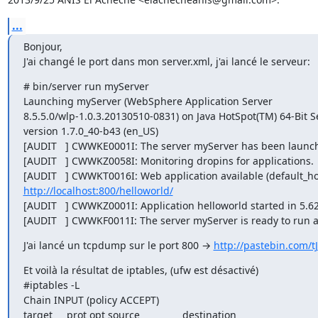
...
Bonjour,

J'ai changé le port dans mon server.xml, j'ai lancé le serveur:
# bin/server run myServer

Launching myServer (WebSphere Application Server

8.5.5.0/wlp-1.0.3.20130510-0831) on Java HotSpot(TM) 64-Bit S
version 1.7.0_40-b43 (en_US)

[AUDIT   ] CWWKE0001I: The server myServer has been launch
[AUDIT   ] CWWKZ0058I: Monitoring dropins for applications.

http://localhost:800/helloworld/
[AUDIT   ] CWWKZ0001I: Application helloworld started in 5.62
[AUDIT   ] CWWKF0011I: The server myServer is ready to run a
J'ai lancé un tcpdump sur le port 800 → 
http://pastebin.com/
Et voilà la résultat de iptables, (ufw est désactivé)

#iptables -L

Chain INPUT (policy ACCEPT)

target     prot opt source               destination