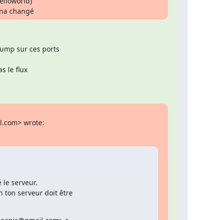
lloworld)

n na changé
mp sur ces ports

 le flux

l.com> wrote:
le serveur.

ton serveur doit être
