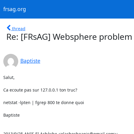
frsag.org
thread
Re: [FRsAG] Websphere problem
Baptiste
Salut,

Ca ecoute pas sur 127.0.0.1 ton truc?

netstat -lpten | fgrep 800 te donne quoi

Baptiste

2013/9/25 ANIS El Achèche <elachecheanis@gmail.com>: