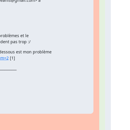
heanis@gmail.com> a

roblèmes et le

dent pas trop :/
sem=2
 [1]
_________