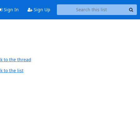
Sign In
Sign Up
k to the thread
 to the list