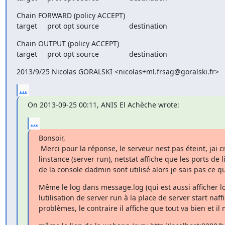
Chain FORWARD (policy ACCEPT)

target     prot opt source               destination
Chain OUTPUT (policy ACCEPT)

target     prot opt source               destination
2013/9/25 Nicolas GORALSKI <nicolas+ml.frsag@goralski.fr>
...
On 2013-09-25 00:11, ANIS El Achèche wrote:
...
Bonsoir,

 Merci pour la réponse, le serveur nest pas éteint, jai créé et lancé

linstance (server run), netstat affiche que les ports de l
de la console dadmin sont utilisé alors je sais pas ce q
Même le log dans message.log (qui est aussi afficher lo
lutilisation de server run à la place de server start naff
problèmes, le contraire il affiche que tout va bien et il