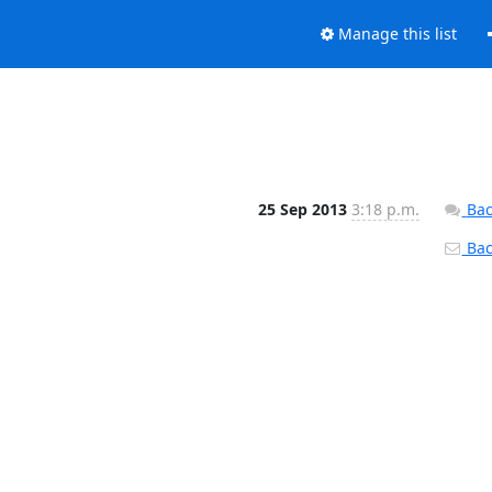
Manage this list
25 Sep 2013
3:18 p.m.
Bac
Back