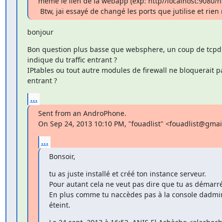
même le lien de la webapp (exp: http//localhost:9080/he
 Btw, jai essayé de changé les ports que jutilise et rie
bonjour
Bon question plus basse que websphere, un coup de tcpdu
indique du traffic entrant ?

IPtables ou tout autre modules de firewall ne bloquerait pas
entrant ?
...
Sent from an AndroPhone.

On Sep 24, 2013 10:10 PM, "fouadlist" <fouadlist@gmai
...
Bonsoir,
tu as juste installé et créé ton instance serveur.

Pour autant cela ne veut pas dire que tu as démarré 
En plus comme tu naccèdes pas à la console dadmin 
éteint.