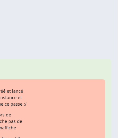
instance et

ue ce passe :/
rs de

iche pas de

 maffiche