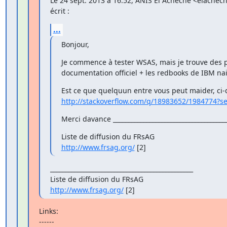
Le 24 sept. 2013 à 16:52, ANIS El Achèche <elachec
écrit :
...
Bonjour,
Je commence à tester WSAS, mais je trouve des p
documentation officiel + les redbooks de IBM nai
http://stackoverflow.com/q/18983652/1984774?
Merci davance ______________________________________
http://www.frsag.org/
 [2]
_______________________________________________

http://www.frsag.org/
 [2]
Links:

------
