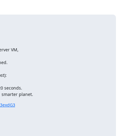
erver VM,

ed.

0 seconds.

 smarter planet.
tJ3exdG3