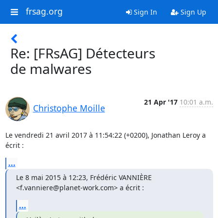
frsag.org
Sign In
Sign Up
Re: [FRsAG] Détecteurs
de malwares
21 Apr '17
10:01 a.m.
Christophe Moille
Le vendredi 21 avril 2017 à 11:54:22 (+0200), Jonathan Leroy a 
écrit :
...
Le 8 mai 2015 à 12:23, Frédéric VANNIÈRE 
<f.vanniere@planet-work.com> a écrit :
...