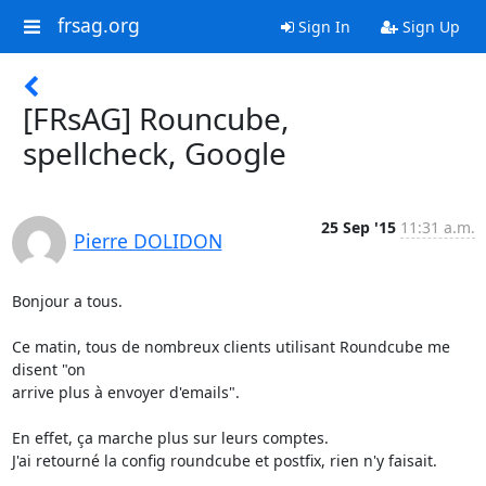
frsag.org
Sign In
Sign Up
[FRsAG] Rouncube,
spellcheck, Google
25 Sep '15
11:31 a.m.
Pierre DOLIDON
Bonjour a tous.

Ce matin, tous de nombreux clients utilisant Roundcube me 
disent "on 

arrive plus à envoyer d'emails".

En effet, ça marche plus sur leurs comptes.

J'ai retourné la config roundcube et postfix, rien n'y faisait.
