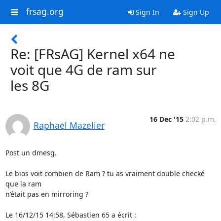
frsag.org
Sign In
Sign Up
Re: [FRsAG] Kernel x64 ne
voit que 4G de ram sur
les 8G
16 Dec '15
2:02 p.m.
Raphael Mazelier
Post un dmesg.

Le bios voit combien de Ram ? tu as vraiment double checké 
que la ram 

n’était pas en mirroring ?

Le 16/12/15 14:58, Sébastien 65 a écrit :