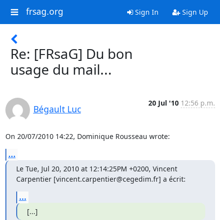
frsag.org
Sign In
Sign Up
Re: [FRsaG] Du bon
usage du mail...
20 Jul '10
12:56 p.m.
Bégault Luc
On 20/07/2010 14:22, Dominique Rousseau wrote:
...
Le Tue, Jul 20, 2010 at 12:14:25PM +0200, Vincent 
Carpentier [vincent.carpentier@cegedim.fr] a écrit:
...
[...]