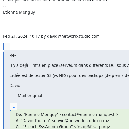
--

Étienne Menguy

Feb 21, 2024, 10:17 by david@network-studio.com:
...
Re-
Il y a déjà l'infra en place (serveurs dans différents DC, sous 
L'idée est de tester S3 (vs NFS) pour des backups (de pleins de 
David
----- Mail original -----
...
De: "Etienne Menguy" <contact@etienne-menguy.fr>

À: "David Touitou" <david@network-studio.com>

Cc: "French SysAdmin Group" <frsag@frsag.org>
