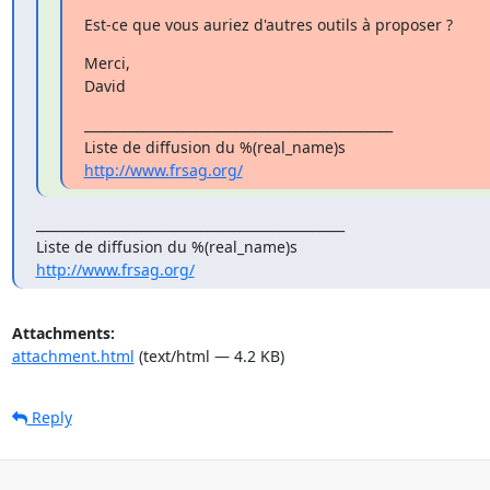
Est-ce que vous auriez d'autres outils à proposer ?
Merci,

David
_______________________________________________

http://www.frsag.org/
_______________________________________________

http://www.frsag.org/
Attachments:
attachment.html
(text/html — 4.2 KB)
Reply