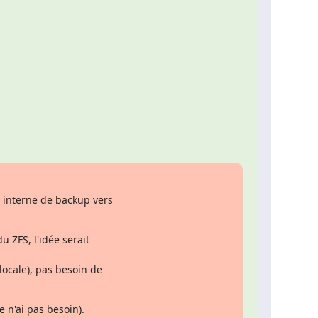
n interne de backup vers

 ZFS, l'idée serait

ocale), pas besoin de

e n'ai pas besoin).