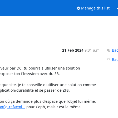
Manage this list
21 Feb 2024
9:31 a.m.
Bac
Back
rveur par DC, tu pourrais utiliser une solution 
xposer ton filesystem avec du S3.

que site, je te conseille d'utiliser une solution comme 
cation/durabilité et se passer de ZFS.

nfig-ref/#mi...
 pour Ceph, mais c'est la même 