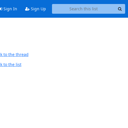
Sign In
Sign Up
k to the thread
 to the list