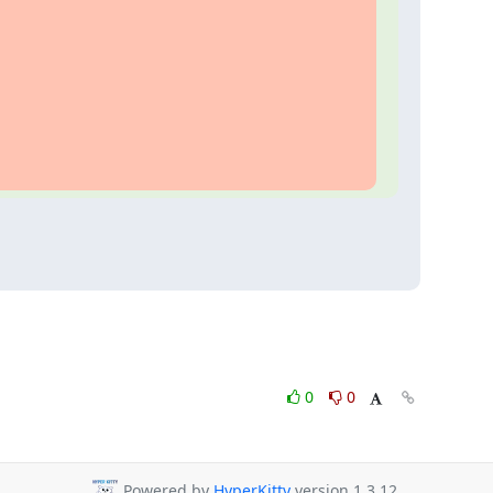
0
0
Powered by
HyperKitty
version 1.3.12.