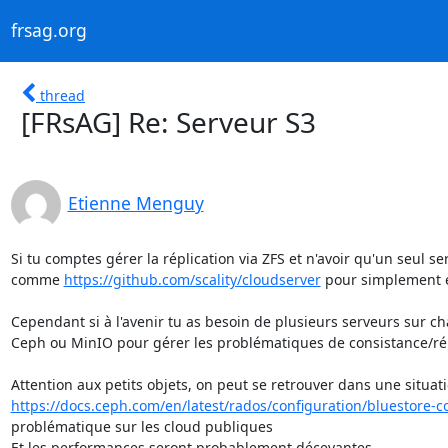
frsag.org
thread
[FRsAG] Re: Serveur S3
Etienne Menguy
Si tu comptes gérer la réplication via ZFS et n'avoir qu'un seul se
comme 
https://github.com/scality/cloudserver
 pour simplement e
Cependant si à l'avenir tu as besoin de plusieurs serveurs sur cha
Ceph ou MinIO pour gérer les problématiques de consistance/répli
https://docs.ceph.com/en/latest/rados/configuration/bluestore-co
problématique sur les cloud publiques 

Et les performances seront probablement décevantes.
