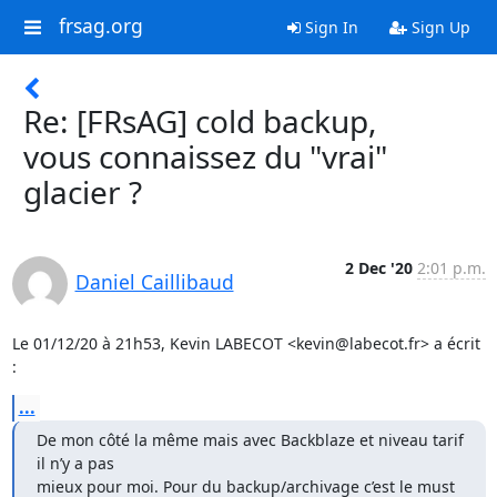
frsag.org
Sign In
Sign Up
Re: [FRsAG] cold backup,
vous connaissez du "vrai"
glacier ?
2 Dec '20
2:01 p.m.
Daniel Caillibaud
Le 01/12/20 à 21h53, Kevin LABECOT <kevin@labecot.fr> a écrit 
:
...
De mon côté la même mais avec Backblaze et niveau tarif 
il n’y a pas

mieux pour moi. Pour du backup/archivage c’est le must 