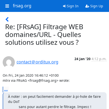
frsag.org
Sign In
Sign Up
Re: [FRsAG] Filtrage WEB
domaines/URL - Quelles
solutions utilisez vous ?
24 Jan '20
4:12 p.m.
contact＠orditux.org
On Fri, 24 Jan 2020 16:46:12 +0100

mlrx via FRsAG <frsag@frsag.org> wrote:
...
À noter : on peut facilement demander à pi-hole de faire 
du DoT

           sans pour autant perdre le filtrage. Impecc !