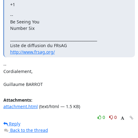
+1
--

Be Seeing You

Number Six
_______________________________________________

http://www.frsag.org/
-- 

Cordialement,

Guillaume BARROT
Attachments:
attachment.html
(text/html — 1.5 KB)
0
0
Reply
Back to the thread