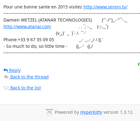
Pour une bonne sante en 2015 visitez 
http://www.sereni.tv/
~~~~~~~~~~~~~~~~~~~~~~~~~~~~~~~~~~~~~~~~~~~~~~~~~~~~~~~
http://www.atanar.com
                      . . `; -._    )-;-,_`)

                                          (v_,)'  _  )`-.\  ``-'

Phone:+33 9 67 35 09 05                    _.- _..-_/ / ((.'

- So much to do, so little time -       ((,.-'   ((,/            

~~~~~~~~~~~~~~~~~~~~~~~~~~~~~~~~~~~~~~~~~~~~~~~~~~~~~~
Reply
Back to the thread
Back to the list
Powered by
HyperKitty
version 1.3.12.