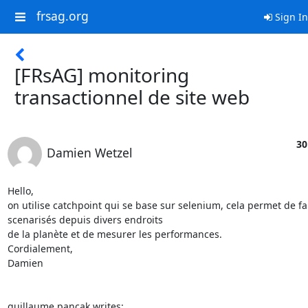
frsag.org
Sign In
[FRsAG] monitoring
transactionnel de site web
30
Damien Wetzel
Hello,

on utilise catchpoint qui se base sur selenium, cela permet de fai
scenarisés depuis divers endroits

de la planète et de mesurer les performances.

Cordialement,

Damien 

guillaume pancak writes: