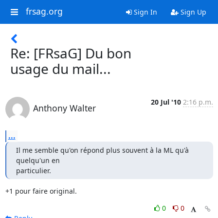
frsag.org
Sign In
Sign Up
Re: [FRsaG] Du bon
usage du mail...
20 Jul '10
2:16 p.m.
Anthony Walter
...
Il me semble qu'on répond plus souvent à la ML qu'à 
quelqu'un en

particulier.
+1 pour faire original.
0
0