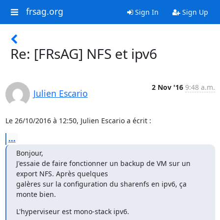
frsag.org
Sign In
Sign Up
Re: [FRsAG] NFS et ipv6
2 Nov '16
9:48 a.m.
Julien Escario
Le 26/10/2016 à 12:50, Julien Escario a écrit :
...
Bonjour,

J'essaie de faire fonctionner un backup de VM sur un 
export NFS. Après quelques

galères sur la configuration du sharenfs en ipv6, ça 
monte bien.
L'hyperviseur est mono-stack ipv6.