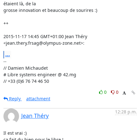
étaient là, de la

grosse innovation et beaucoup de sourires :)

++

2015-11-17 14:45 GMT+01:00 Jean Théry 
<jean.thery.frsag@olympus-zone.net>:
...
-- 

// Damien Michaudet

# Libre systems engineer @ 42.mg

// +33 (0)6 76 74 46 50
0
0
Reply
attachment
12:28 p.m.
Jean Théry
Il est vrai :)

ça fait du bien pour le libre !
