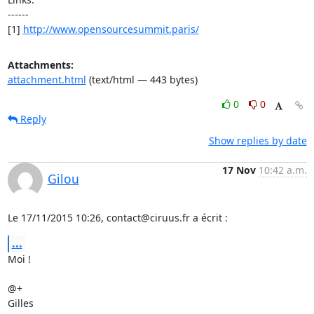
------

[1] 
http://www.opensourcesummit.paris/
Attachments:
attachment.html
(text/html — 443 bytes)
0
0
Reply
Show replies by date
17 Nov
10:42 a.m.
Gilou
Le 17/11/2015 10:26, contact@ciruus.fr a écrit :
...
Moi !

@+

Gilles