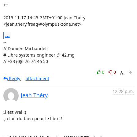
++

2015-11-17 14:45 GMT+01:00 Jean Théry 
<jean.thery.frsag@olympus-zone.net>:
...
-- 

// Damien Michaudet

# Libre systems engineer @ 42.mg

// +33 (0)6 76 74 46 50
0
0
Reply
attachment
12:28 p.m.
Jean Théry
Il est vrai :)

ça fait du bien pour le libre !
