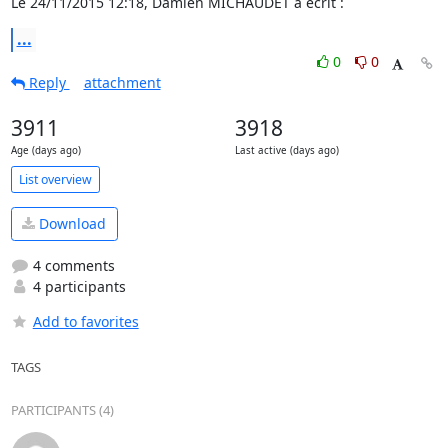
Le 24/11/2015 12:18, Damien MICHAUDET a écrit :
...
0
0
Reply
attachment
3911
3918
Age (days ago)
Last active (days ago)
List overview
Download
4 comments
4 participants
Add to favorites
TAGS
PARTICIPANTS (4)