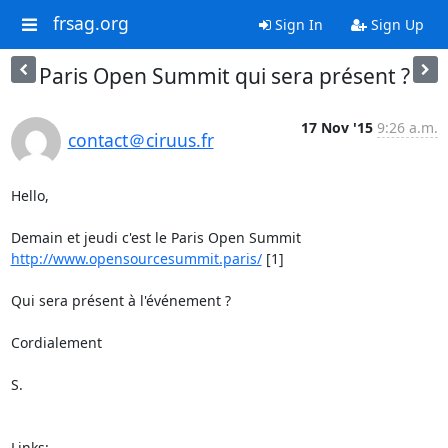
frsag.org
Sign In
Sign Up
Paris Open Summit qui sera présent ?
17 Nov '15
9:26 a.m.
contact＠ciruus.fr
Hello, 

http://www.opensourcesummit.paris/
 [1] 

Qui sera présent à l'événement ? 

Cordialement 

S. 

Links:
