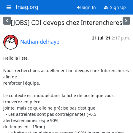
frsag.org
Sign In
Sign Up
[JOBS] CDI devops chez Interencheres
21 Jul '21
2:17 p.m.
Nathan delhaye
Hello la liste,

Nous recherchons actuellement un devops chez Interencheres 
afin de

renforcer l'équipe.

Le contexte est indiqué dans la fiche de poste que vous 
trouverez en pièce

jointe, mais ce qu'elle ne précise pas c'est que :

  - Les astreintes sont pas contraignantes (~0.5 
alertes/semaines réglé 90%

du temps en - 15mn)

  - La boite est en pleine croissance (+98% je trouve que c'est 