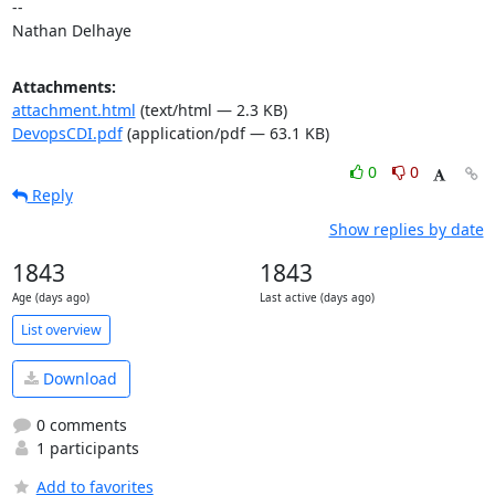
-- 

Nathan Delhaye
Attachments:
attachment.html
(text/html — 2.3 KB)
DevopsCDI.pdf
(application/pdf — 63.1 KB)
0
0
Reply
Show replies by date
1843
1843
Age (days ago)
Last active (days ago)
List overview
Download
0 comments
1 participants
Add to favorites