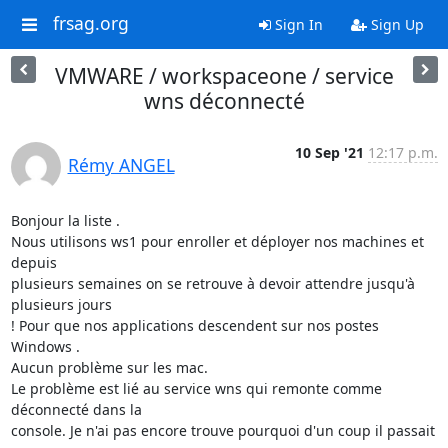
frsag.org
Sign In
Sign Up
VMWARE / workspaceone / service
wns déconnecté
10 Sep '21
12:17 p.m.
Rémy ANGEL
Bonjour la liste .

Nous utilisons ws1 pour enroller et déployer nos machines et 
depuis

plusieurs semaines on se retrouve à devoir attendre jusqu'à 
plusieurs jours

! Pour que nos applications descendent sur nos postes 
Windows .

Aucun problème sur les mac.

Le problème est lié au service wns qui remonte comme 
déconnecté dans la

console. Je n'ai pas encore trouve pourquoi d'un coup il passait 