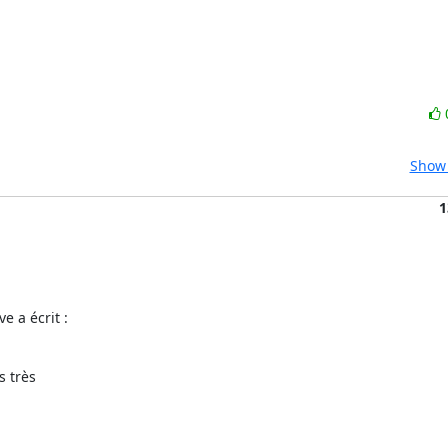
Show 
1
 a écrit :
 très 
