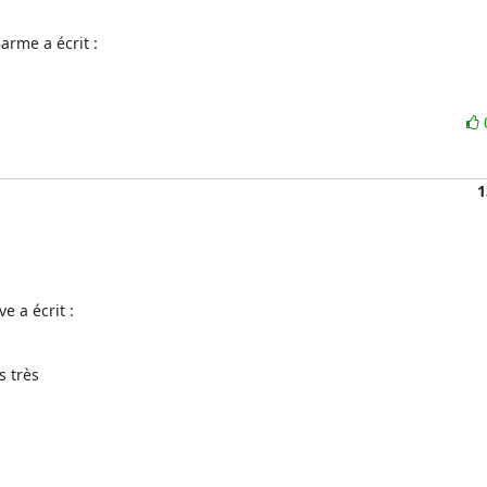
rme a écrit :
1
 a écrit :
 très 
