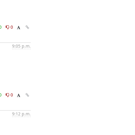
0
0
9:05 p.m.
0
0
9:12 p.m.