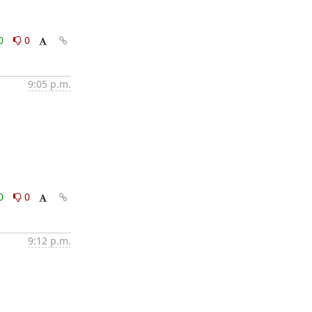
0
0
9:05 p.m.
0
0
9:12 p.m.