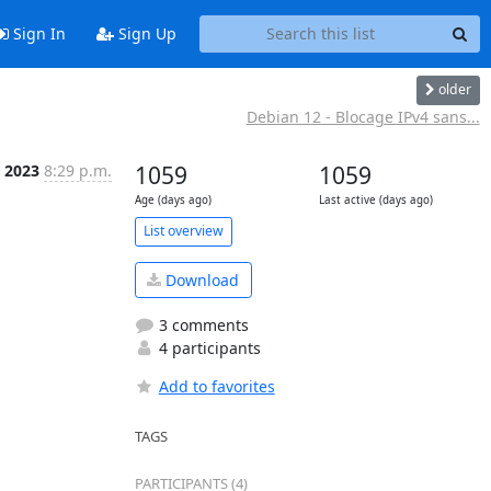
Sign In
Sign Up
older
Debian 12 - Blocage IPv4 sans...
p 2023
8:29 p.m.
1059
1059
Age (days ago)
Last active (days ago)
List overview
Download
3 comments
4 participants
Add to favorites
TAGS
PARTICIPANTS (4)