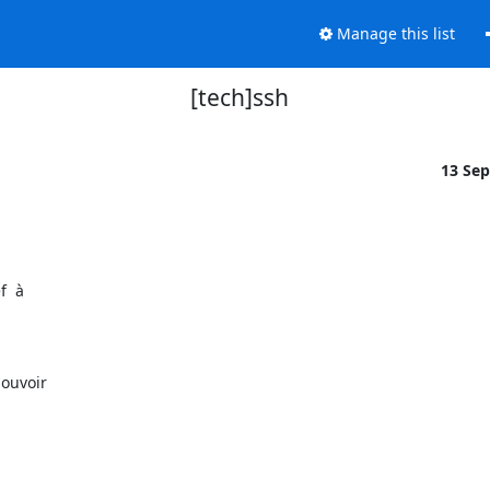
Manage this list
[tech]ssh
13 Se
  à

ouvoir
