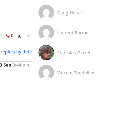
Dang Herve
Laurent Barme
0
0
replies by date
Stanislas Garret
3 Sep
8:44 p.m.
Vincent Tondellier