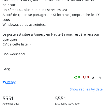
baie sur 

un 4ème DC, plus quelques serveurs OVH.

A coté de ça, on se partagera le SI interne (comprendre les PC 
sous 

Windows), et les astreintes.

Le poste est situé à Annecy en Haute-Savoie. J'espère recevoir 
quelques 

CV de cette liste ;)

Bon week-end.

-- 

Greg
0
0
Reply
Show replies by date
5551
5551
Age (days ago)
Last active (days ago)