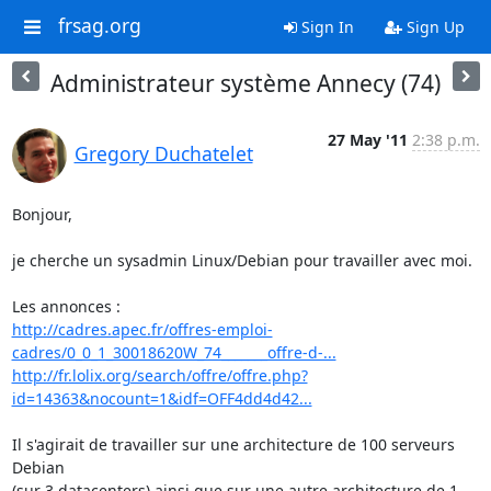
frsag.org
Sign In
Sign Up
Administrateur système Annecy (74)
27 May '11
2:38 p.m.
Gregory Duchatelet
Bonjour,

je cherche un sysadmin Linux/Debian pour travailler avec moi.

http://cadres.apec.fr/offres-emploi-
cadres/0_0_1_30018620W_74_______offre-d-...
http://fr.lolix.org/search/offre/offre.php?
id=14363&nocount=1&idf=OFF4dd4d42...
Il s'agirait de travailler sur une architecture de 100 serveurs 
Debian 

(sur 3 datacenters) ainsi que sur une autre architecture de 1 