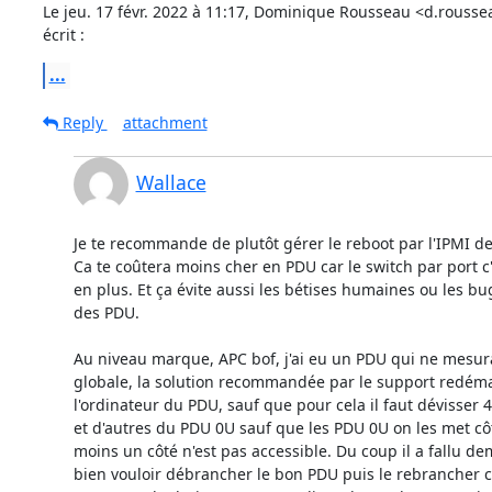
Le jeu. 17 févr. 2022 à 11:17, Dominique Rousseau <d.rouss
écrit :
...
Reply
attachment
Wallace
Je te recommande de plutôt gérer le reboot par l'IPMI de
Ca te coûtera moins cher en PDU car le switch par port c'es
en plus. Et ça évite aussi les bétises humaines ou les bugs
des PDU.

Au niveau marque, APC bof, j'ai eu un PDU qui ne mesurai
globale, la solution recommandée par le support redéma
l'ordinateur du PDU, sauf que pour cela il faut dévisser 4 
et d'autres du PDU 0U sauf que les PDU 0U on les met côt
moins un côté n'est pas accessible. Du coup il a fallu d
bien vouloir débrancher le bon PDU puis le rebrancher c