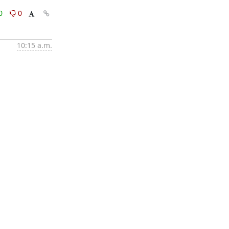
0
0
10:15 a.m.