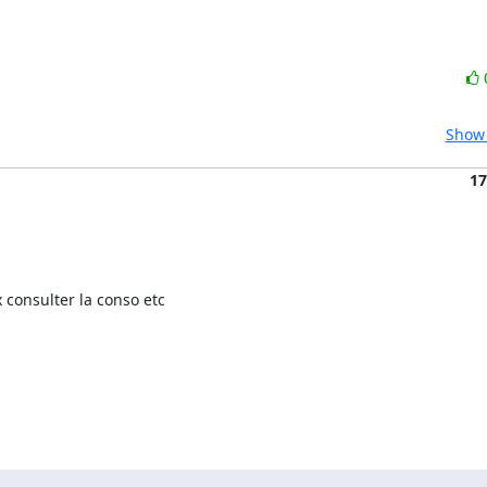
Show 
17
consulter la conso etc 
