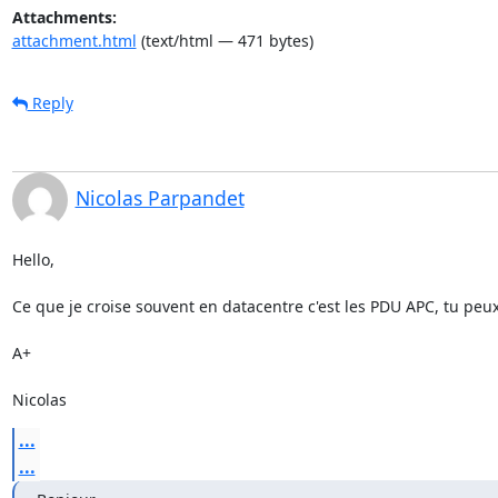
Attachments:
attachment.html
(text/html — 471 bytes)
Reply
Nicolas Parpandet
Hello, 

Ce que je croise souvent en datacentre c'est les PDU APC, tu peux 
A+ 

Nicolas
...
...