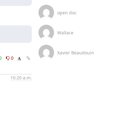
open doc
Wallace
Xavier Beaudouin
0
0
10:20 a.m.