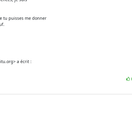
e tu puisses me donner

f.

tu.org> a écrit :