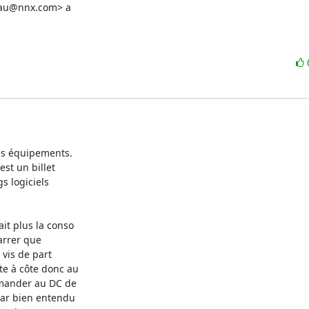
eau@nnx.com> a

s équipements. 

t un billet 

 logiciels 

t plus la conso 

rrer que 

vis de part 

e à côte donc au 

emander au DC de 

ar bien entendu 
