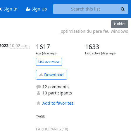
Sign In
Sign Up
older
optimisation du pare feu windows
 2022
10:02 a.m.
1617
1633
Age (days ago)
Last active (days ago)
List overview
Download
12 comments
10 participants
Add to favorites
TAGS
PARTICIPANTS (10)