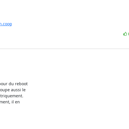
n.coop
our du reboot

oupe aussi le

triquement.

ent, il en
