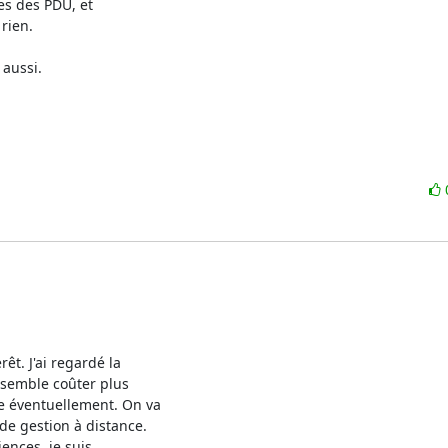
s des PDU, et 

ien.

aussi.

êt. J'ai regardé la

 semble coûter plus

 éventuellement. On va

e gestion à distance.

ences, je suis
