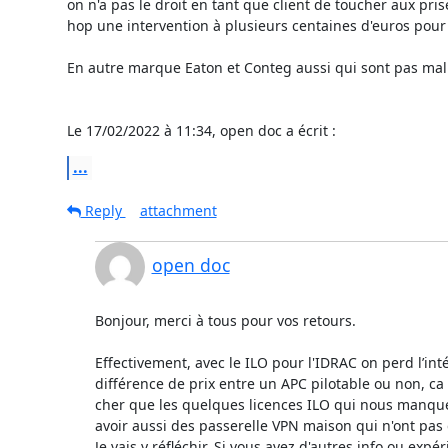
on n'a pas le droit en tant que client de toucher aux prise
hop une intervention à plusieurs centaines d'euros pour r
En autre marque Eaton et Conteg aussi qui sont pas mal 
Le 17/02/2022 à 11:34, open doc a écrit :
...
Reply
attachment
open doc
Bonjour, merci à tous pour vos retours.

Effectivement, avec le ILO pour l'IDRAC on perd l’intér
différence de prix entre un APC pilotable ou non, ca
cher que les quelques licences ILO qui nous manque
avoir aussi des passerelle VPN maison qui n'ont pas d
Je vais y réfléchir. Si vous avez d'autres info ou expéri