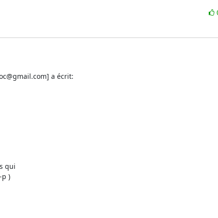
oc@gmail.com] a écrit:
 qui

p )
