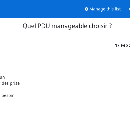
Manage this list
Quel PDU manageable choisir ?
17 Feb
un

 des prise

 besoin
