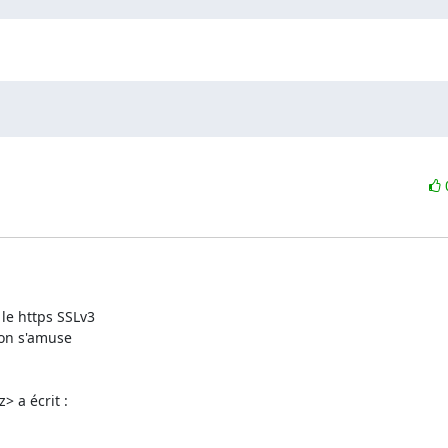
le https SSLv3

on s'amuse

> a écrit :