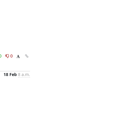
0
0
18 Feb
8 a.m.