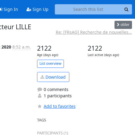
Sign In
Sign Up
older
cteur LILLE
Re: [FRsAG] Recherche de nouvelles...
t 2020
8:52 a.m.
2122
2122
Age (days ago)
Last active (days ago)
List overview
Download
0 comments
1 participants
Add to favorites
TAGS
PARTICIPANTS (1)