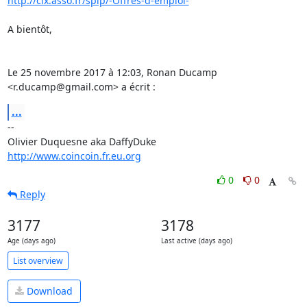
http://clx.asso.fr/spip/-Offres-d-emploi-
A bientôt,

Le 25 novembre 2017 à 12:03, Ronan Ducamp 
<r.ducamp@gmail.com> a écrit :
...
-- 

http://www.coincoin.fr.eu.org
0
0
Reply
3177
3178
Age (days ago)
Last active (days ago)
List overview
Download