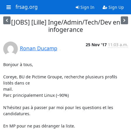
frsag.org
Sign In
Sign Up
[JOBS] [Lille] Inge/Admin/Tech/Dev en
infogerance
25 Nov '17
11:03 a.m.
Ronan Ducamp
Bonjour à tous,

Coreye, BU de Pictime Groupe, recherche plusieurs profils 
listés dans ce

mail.

Parc principalement Linux (~90%)

N'hésitez pas à passer par moi pour les questions et les 
candidatures.

En MP pour ne pas déranger la liste.
