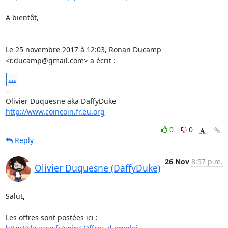
A bientôt,

Le 25 novembre 2017 à 12:03, Ronan Ducamp 
<r.ducamp@gmail.com> a écrit :
...
-- 

http://www.coincoin.fr.eu.org
0
0
Reply
26 Nov
8:57 p.m.
Olivier Duquesne (DaffyDuke)
Salut,
