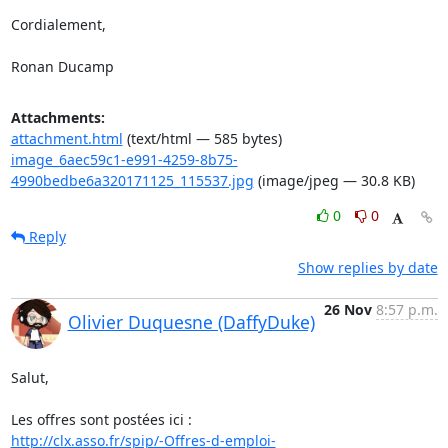
Cordialement,

Ronan Ducamp
Attachments:
attachment.html
(text/html — 585 bytes)
image_6aec59c1-e991-4259-8b75-
4990bedbe6a320171125_115537.jpg
(image/jpeg — 30.8 KB)
0
0
Reply
Show replies by date
26 Nov
8:57 p.m.
Olivier Duquesne (DaffyDuke)
Salut,

http://clx.asso.fr/spip/-Offres-d-emploi-