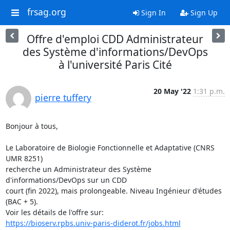
frsag.org
Sign In
Sign Up
Offre d'emploi CDD Administrateur
des Système d'informations/DevOps
à l'université Paris Cité
20 May '22
1:31 p.m.
pierre tuffery
Bonjour à tous,

Le Laboratoire de Biologie Fonctionnelle et Adaptative (CNRS 
UMR 8251) 

recherche un Administrateur des Système 
d'informations/DevOps sur un CDD 

court (fin 2022), mais prolongeable. Niveau Ingénieur d'études 
(BAC + 5).

https://bioserv.rpbs.univ-paris-diderot.fr/jobs.html