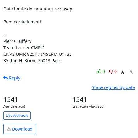
Date limite de candidature : asap.

Bien cordialement

-- 

Pierre Tufféry

Team Leader CMPLI

CNRS UMR 8251 / INSERM U1133

35 Rue H. Brion, 75013 Paris
0
0
Reply
Show replies by date
1541
1541
Age (days ago)
Last active (days ago)
List overview
Download