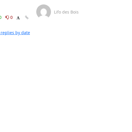
Lifo des Bois
0
0
replies by date