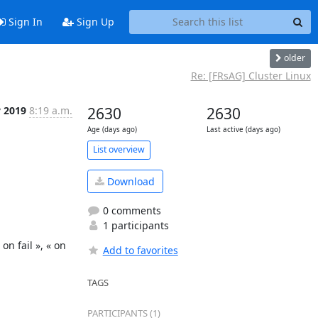
Sign In
Sign Up
older
Re: [FRsAG] Cluster Linux
y 2019
8:19 a.m.
2630
2630
Age (days ago)
Last active (days ago)
List overview
Download
0 comments
1 participants
n fail », « on 
Add to favorites
TAGS
PARTICIPANTS (1)