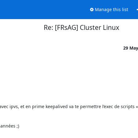
Manage this list
Re: [FRsAG] Cluster Linux
29 Ma
vec ipvs, et en prime keepalived va te permettre l’exec de scripts « o
années ;)
