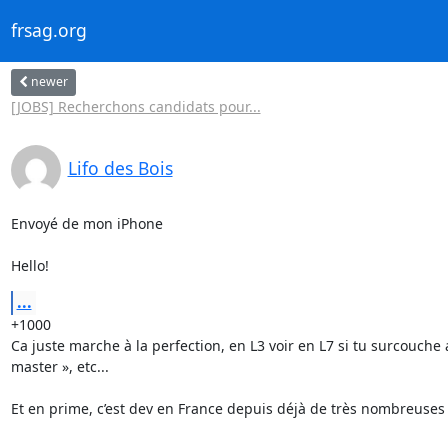
frsag.org
newer
[JOBS] Recherchons candidats pour...
Lifo des Bois
Envoyé de mon iPhone

Hello!
...
+1000

Ca juste marche à la perfection, en L3 voir en L7 si tu surcouche a
master », etc...

Et en prime, c’est dev en France depuis déjà de très nombreuses 