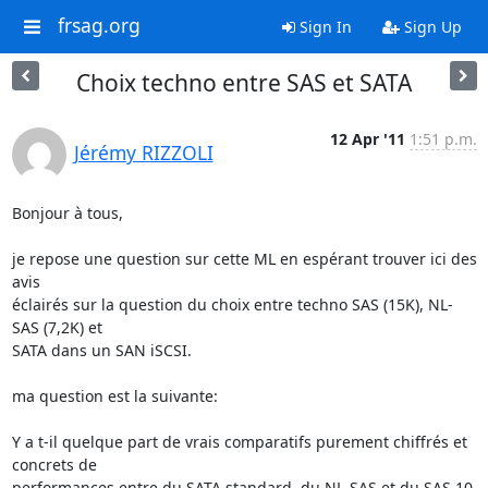
frsag.org
Sign In
Sign Up
Choix techno entre SAS et SATA
12 Apr '11
1:51 p.m.
Jérémy RIZZOLI
Bonjour à tous,

je repose une question sur cette ML en espérant trouver ici des 
avis

éclairés sur la question du choix entre techno SAS (15K), NL-
SAS (7,2K) et

SATA dans un SAN iSCSI.

ma question est la suivante:

Y a t-il quelque part de vrais comparatifs purement chiffrés et 
concrets de

performances entre du SATA standard, du NL-SAS et du SAS 10 