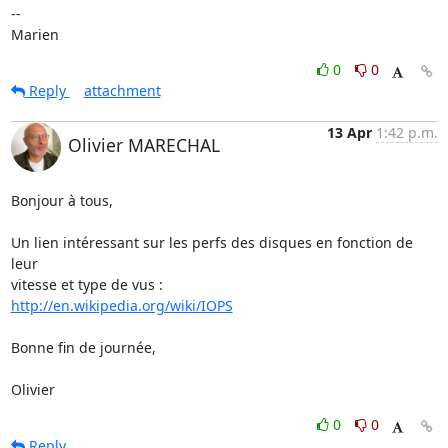
-- 

Marien
0
0
Reply
attachment
13 Apr
1:42 p.m.
Olivier MARECHAL
Bonjour à tous,

Un lien intéressant sur les perfs des disques en fonction de 
leur

http://en.wikipedia.org/wiki/IOPS
Bonne fin de journée,

Olivier
0
0
Reply