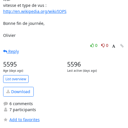
http://en.wikipedia.org/wiki/IOPS
Bonne fin de journée,

Olivier
0
0
Reply
5595
5596
Age (days ago)
Last active (days ago)
List overview
Download
6 comments
7 participants
Add to favorites