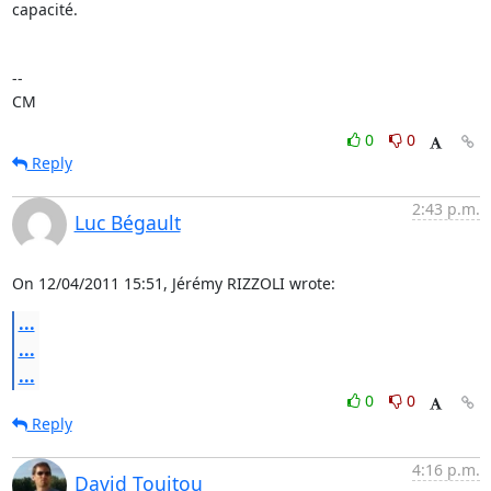
capacité.

-- 

CM
0
0
Reply
2:43 p.m.
Luc Bégault
On 12/04/2011 15:51, Jérémy RIZZOLI wrote:
...
...
...
0
0
Reply
4:16 p.m.
David Touitou