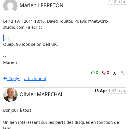
4:18 p.m.
Marien LEBRETON
Le 12 avril 2011 18:16, David Touitou <david@network-
studio.com> a écrit :
...
Ouep, 90 iops selon Dell UK.

-- 

Marien
0
0
Reply
attachment
13 Apr
1:42 p.m.
Olivier MARECHAL
Bonjour à tous,

Un lien intéressant sur les perfs des disques en fonction de 
leur
