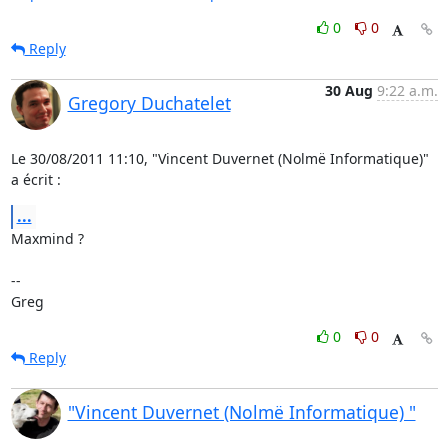
0
0
Reply
30 Aug
9:22 a.m.
Gregory Duchatelet
Le 30/08/2011 11:10, "Vincent Duvernet (Nolmë Informatique)" 
a écrit :
...
Maxmind ?

-- 

Greg
0
0
Reply
"Vincent Duvernet (Nolmë Informatique) "