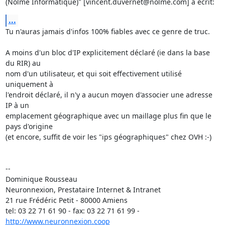
(Nolmë Informatique)" [vincent.duvernet@nolme.com] a écrit:
...
Tu n'auras jamais d'infos 100% fiables avec ce genre de truc.

A moins d'un bloc d'IP explicitement déclaré (ie dans la base 
du RIR) au

nom d'un utilisateur, et qui soit effectivement utilisé 
uniquement à

l'endroit déclaré, il n'y a aucun moyen d'associer une adresse 
IP à un

emplacement géographique avec un maillage plus fin que le 
pays d'origine

(et encore, suffit de voir les "ips géographiques" chez OVH :-)

-- 

Dominique Rousseau 

Neuronnexion, Prestataire Internet & Intranet

21 rue Frédéric Petit - 80000 Amiens

tel: 03 22 71 61 90 - fax: 03 22 71 61 99 - 
http://www.neuronnexion.coop