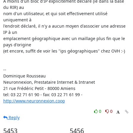
A moins d'un bloc d'IP explicitement déclaré (ie dans la base 
du RIR) au

nom d'un utilisateur, et qui soit effectivement utilisé 
uniquement à

l'endroit déclaré, il n'y a aucun moyen d'associer une adresse 
IP à un

emplacement géographique avec un maillage plus fin que le 
pays d'origine

(et encore, suffit de voir les "ips géographiques" chez OVH :-)

-- 

Dominique Rousseau 

Neuronnexion, Prestataire Internet & Intranet

21 rue Frédéric Petit - 80000 Amiens

tel: 03 22 71 61 90 - fax: 03 22 71 61 99 - 
http://www.neuronnexion.coop
0
0
Reply
5453
5456