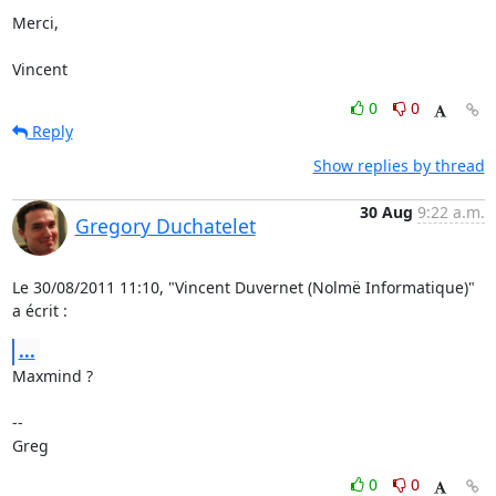
Merci,

Vincent
0
0
Reply
Show replies by thread
30 Aug
9:22 a.m.
Gregory Duchatelet
Le 30/08/2011 11:10, "Vincent Duvernet (Nolmë Informatique)" 
a écrit :
...
Maxmind ?

-- 

Greg
0
0