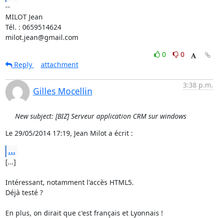
-- 

MILOT Jean

Tél. : 0659514624

milot.jean@gmail.com
0
0
Reply
attachment
3:38 p.m.
Gilles Mocellin
New subject: [BIZ] Serveur application CRM sur windows
Le 29/05/2014 17:19, Jean Milot a écrit :
...
[...]

Intéressant, notamment l'accès HTML5.

Déjà testé ?

En plus, on dirait que c'est français et Lyonnais !