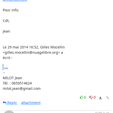
Pour info.

Cdt,

Jean

Le 29 mai 2014 16:52, Gilles Mocellin 
<gilles.mocellin@nuagelibre.org> a

écrit :
...
-- 

MILOT Jean

Tél. : 0659514624

milot.jean@gmail.com
0
0
Reply
attachment