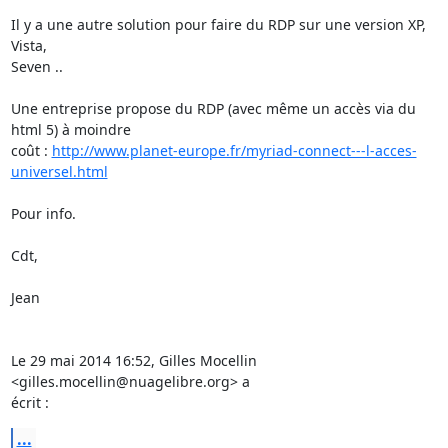
Il y a une autre solution pour faire du RDP sur une version XP, 
Vista,

Seven ..

Une entreprise propose du RDP (avec même un accès via du 
html 5) à moindre

coût : 
http://www.planet-europe.fr/myriad-connect---l-acces-
universel.html
Pour info.

Cdt,

Jean

Le 29 mai 2014 16:52, Gilles Mocellin 
<gilles.mocellin@nuagelibre.org> a

écrit :
...