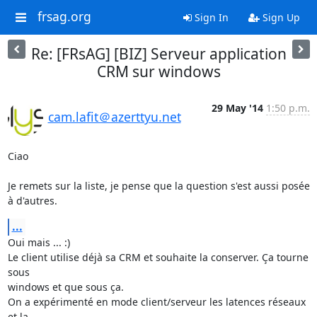
frsag.org
Sign In
Sign Up
Re: [FRsAG] [BIZ] Serveur application
CRM sur windows
29 May '14
1:50 p.m.
cam.lafit＠azerttyu.net
Ciao

Je remets sur la liste, je pense que la question s'est aussi posée 
à d'autres.
...
Oui mais ... :)

Le client utilise déjà sa CRM et souhaite la conserver. Ça tourne 
sous

windows et que sous ça.

On a expérimenté en mode client/serveur les latences réseaux 
et la
