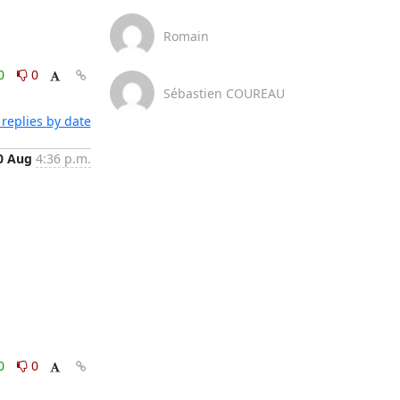
Romain
0
0
Sébastien COUREAU
replies by date
0 Aug
4:36 p.m.
0
0