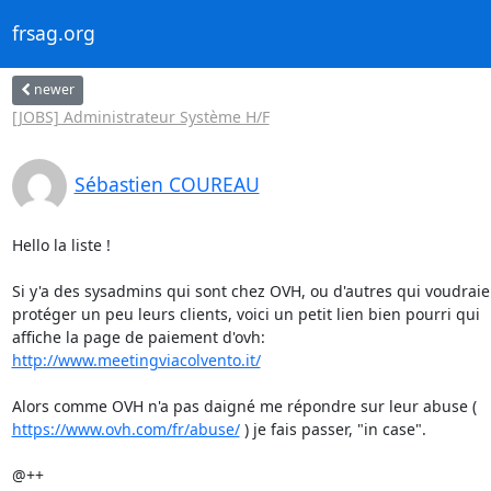
frsag.org
newer
[JOBS] Administrateur Système H/F
Sébastien COUREAU
Hello la liste !

Si y'a des sysadmins qui sont chez OVH, ou d'autres qui voudraien
protéger un peu leurs clients, voici un petit lien bien pourri qui 

http://www.meetingviacolvento.it/
https://www.ovh.com/fr/abuse/
 ) je fais passer, "in case".

@++
