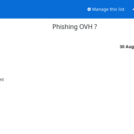
Manage this list
Phishing OVH ?
30 Aug
t 
