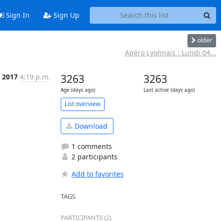
Sign In
Sign Up
older
Apéro Lyonnais : Lundi 04...
 2017
4:19 p.m.
3263
3263
Age (days ago)
Last active (days ago)
List overview
Download
1 comments
2 participants
Add to favorites
TAGS
PARTICIPANTS (2)