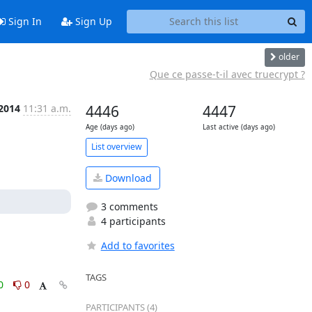
Sign In
Sign Up
older
Que ce passe-t-il avec truecrypt ?
 2014
11:31 a.m.
4446
4447
Age (days ago)
Last active (days ago)
List overview
Download
3 comments
4 participants
Add to favorites
TAGS
0
0
PARTICIPANTS (4)