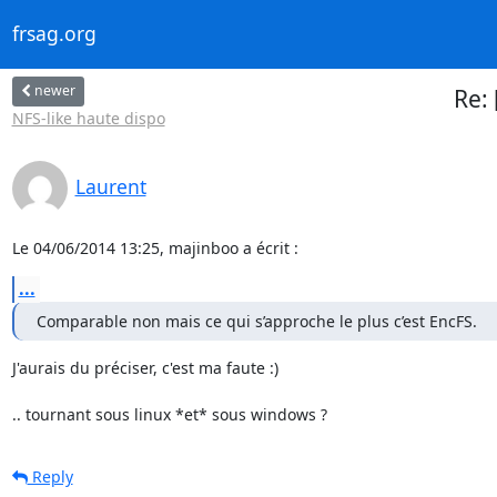
frsag.org
newer
Re: 
NFS-like haute dispo
Laurent
Le 04/06/2014 13:25, majinboo a écrit :
...
Comparable non mais ce qui s’approche le plus c’est EncFS.
J'aurais du préciser, c'est ma faute :)

.. tournant sous linux *et* sous windows ?
Reply