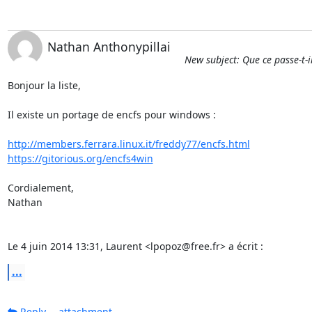
Nathan Anthonypillai
New subject: Que ce passe-t-i
Bonjour la liste,

Il existe un portage de encfs pour windows :

http://members.ferrara.linux.it/freddy77/encfs.html
https://gitorious.org/encfs4win
Cordialement,

Nathan

Le 4 juin 2014 13:31, Laurent <lpopoz@free.fr> a écrit :
...
Reply
attachment