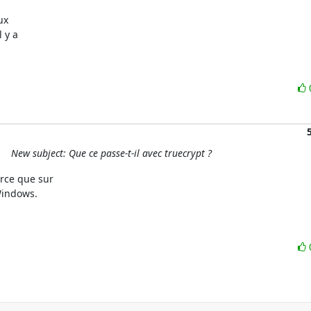
x

 y a

New subject: Que ce passe-t-il avec truecrypt ?
ce que sur 

indows.
