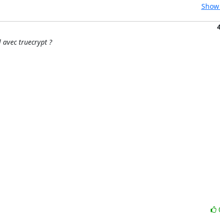
Show 
l avec truecrypt ?