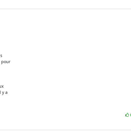
s

 pour

x

 y a
