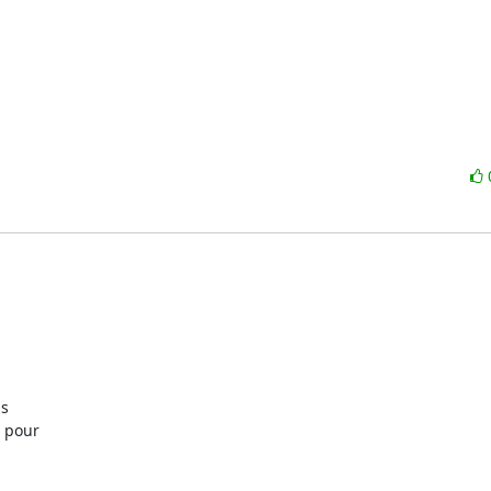
s

 pour
