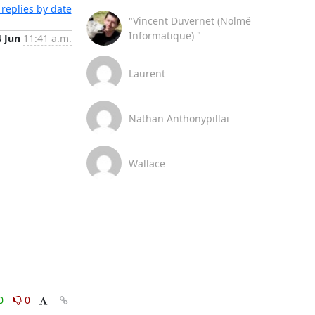
replies by date
"Vincent Duvernet (Nolmë
Informatique) "
4 Jun
11:41 a.m.
Laurent
Nathan Anthonypillai
Wallace
0
0